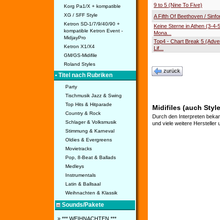
9 to 5 (Nine To Five)
Korg Pa1/X + kompatible
XG / SFF Style
A Fifth Of Beethoven / Sinfo
Ketron SD-1/7/9/40/90 +
Keine Sterne in Athen (3-4-5
kompatible Ketron Event -
Mona...
MidjayPro
Top4 - Chart Break 5 (Adve
Ketron X1/X4
Lif...
GM/GS-Midifile
Roland Styles
zurück
• Titel nach Rubriken
Party
Tischmusik Jazz & Swing
Top Hits & Hitparade
Midifiles (auch Styl
Country & Rock
Durch den Interpreten bekan
Schlager & Volksmusik
und viele weitere Hersteller
Stimmung & Karneval
Oldies & Evergreens
Movietracks
Pop, 8-Beat & Ballads
Medleys
Instrumentals
Latin & Ballsaal
Weihnachten & Klassik
Sounds/Pakete
» *** WEIHNACHTEN ***