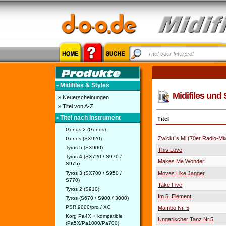
• Midifiles & Styles
Midifiles und 
» Neuerscheinungen
» Titel von A-Z
• Titel nach Instrument
Titel
Genos 2 (Genos)
Zwickt´s Mi (70er Radio-Mi
Genos (SX920)
Tyros 5 (SX900)
This Love
Tyros 4 (SX720 / S970 /
Makes Me Wonder
S975)
Tyros 3 (SX700 / S950 /
Moves Like Jagger
S770)
Take Five
Tyros 2 (S910)
Im 5. Element
Tyros (S670 / S900 / 3000)
PSR 9000/pro / XG
Mambo Nr. 5
Korg Pa4X + kompatible
Ungarischer Tanz Nr.5
(Pa5X/Pa1000/Pa700)