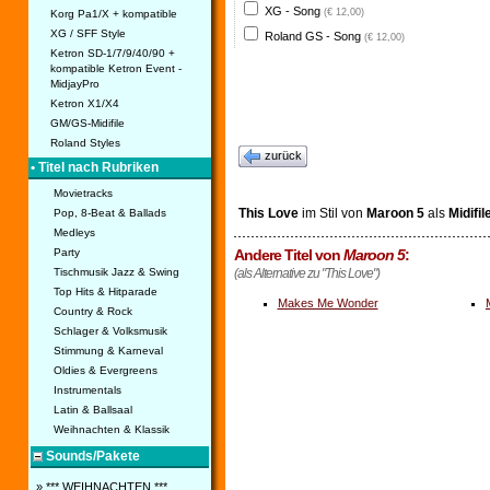
XG - Song
(€ 12,00)
Korg Pa1/X + kompatible
XG / SFF Style
Roland GS - Song
(€ 12,00)
Ketron SD-1/7/9/40/90 +
kompatible Ketron Event -
MidjayPro
Ketron X1/X4
GM/GS-Midifile
Roland Styles
zurück
• Titel nach Rubriken
Movietracks
This Love
im Stil von
Maroon 5
als
Midifil
Pop, 8-Beat & Ballads
Medleys
Andere Titel von
Maroon 5
:
Party
(als Alternative zu "This Love")
Tischmusik Jazz & Swing
Top Hits & Hitparade
Makes Me Wonder
Country & Rock
Schlager & Volksmusik
Stimmung & Karneval
Oldies & Evergreens
Instrumentals
Latin & Ballsaal
Weihnachten & Klassik
Sounds/Pakete
» *** WEIHNACHTEN ***