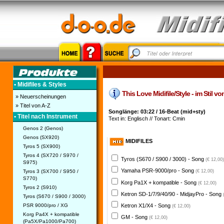
• Midifiles & Styles
This Love Midifile/Style - im Stil v
» Neuerscheinungen
» Titel von A-Z
Songlänge: 03:22 / 16-Beat (mid+sty)
• Titel nach Instrument
Text in: Englisch // Tonart: Cmin
Genos 2 (Genos)
Genos (SX920)
MIDIFILES
Tyros 5 (SX900)
Tyros 4 (SX720 / S970 /
Tyros (S670 / S900 / 3000) - Song
(€ 12,00)
S975)
Yamaha PSR-9000/pro - Song
Tyros 3 (SX700 / S950 /
(€ 12,00)
S770)
Korg Pa1X + kompatible - Song
(€ 12,00)
Tyros 2 (S910)
Ketron SD-1/7/9/40/90 - MidjayPro - Song
Tyros (S670 / S900 / 3000)
PSR 9000/pro / XG
Ketron X1/X4 - Song
(€ 12,00)
Korg Pa4X + kompatible
GM - Song
(€ 12,00)
(Pa5X/Pa1000/Pa700)