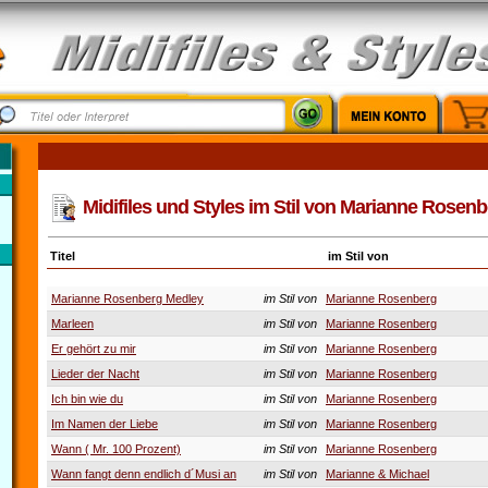
Midifiles und Styles im Stil von Marianne Rosen
Titel
im Stil von
Marianne Rosenberg Medley
im Stil von
Marianne Rosenberg
Marleen
im Stil von
Marianne Rosenberg
Er gehört zu mir
im Stil von
Marianne Rosenberg
Lieder der Nacht
im Stil von
Marianne Rosenberg
Ich bin wie du
im Stil von
Marianne Rosenberg
Im Namen der Liebe
im Stil von
Marianne Rosenberg
Wann ( Mr. 100 Prozent)
im Stil von
Marianne Rosenberg
Wann fangt denn endlich d´Musi an
im Stil von
Marianne & Michael