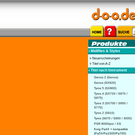
• Midifiles & Styles
» Neuerscheinungen
» Titel von A-Z
• Titel nach Instrument
Genos 2 (Genos)
Genos (SX920)
Tyros 5 (SX900)
Tyros 4 (SX720 / S970 /
S975)
Tyros 3 (SX700 / S950 /
S770)
Tyros 2 (S910)
Tyros (S670 / S900 / 3000)
PSR 9000/pro / XG
Korg Pa4X + kompatible
(Pa5X/Pa1000/Pa700)