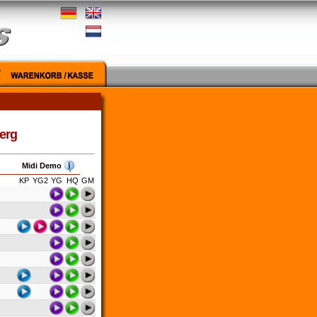
berg
Midi Demo
KP
YG2
YG
HQ
GM