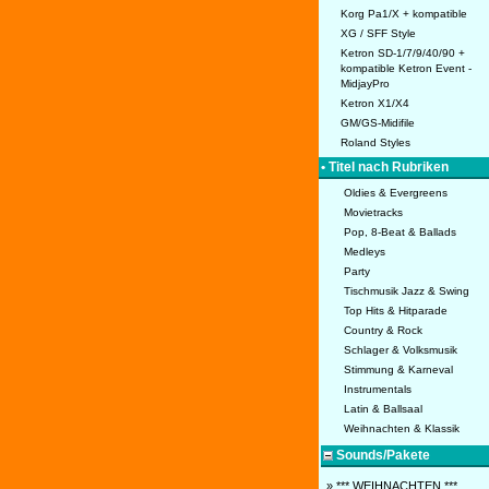
Korg Pa1/X + kompatible
XG / SFF Style
Ketron SD-1/7/9/40/90 +
kompatible Ketron Event -
MidjayPro
Ketron X1/X4
GM/GS-Midifile
Roland Styles
• Titel nach Rubriken
Oldies & Evergreens
Movietracks
Pop, 8-Beat & Ballads
Medleys
Party
Tischmusik Jazz & Swing
Top Hits & Hitparade
Country & Rock
Schlager & Volksmusik
Stimmung & Karneval
Instrumentals
Latin & Ballsaal
Weihnachten & Klassik
Sounds/Pakete
» *** WEIHNACHTEN ***