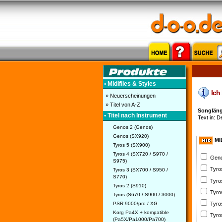
• Midifiles & Styles
Ich 
» Neuerscheinungen
» Titel von A-Z
Songlänge
• Titel nach Instrument
Text in: D
Genos 2 (Genos)
Genos (SX920)
MI
Tyros 5 (SX900)
Tyros 4 (SX720 / S970 /
Geno
S975)
Tyro
Tyros 3 (SX700 / S950 /
S770)
Tyro
Tyros 2 (S910)
Tyro
Tyros (S670 / S900 / 3000)
PSR 9000/pro / XG
Tyro
Korg Pa4X + kompatible
Tyro
(Pa5X/Pa1000/Pa700)