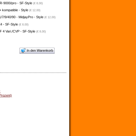
-9000/pro - SF-Style
(€ 8,00)
 kompatible - Style
(€ 12,00)
/7/9/40/90 - MidjayPro - Style
(€ 12,00)
4 - SF-Style
(€ 8,00)
 4 Vari./CVP - SF-Style
(€ 8,00)
In den Warenkorb
t
Prozent)