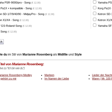
ha PSR-9000/pro - Song
Yamaha PSR
(€ 12,00)
 Pa1X + kompatible - Song
Korg Pa1X +
(€ 12,00)
on SD-1/7/9/40/90 - MidjayPro - Song
Ketron SD-1
(€ 12,00)
on X1/X4 - Song
Ketron X1/X
(€ 12,00)
 GS-Roland-Song
Yamaha SFF
(€ 12,00)
 Song
(€ 12,00)
ck
wie du
im Stil von
Marianne Rosenberg
als
Midifile
und
Style
itel von
Marianne Rosenberg
:
tive zu "Ich bin wie du")
rianne Rosenberg Medley
Marleen
Lieder der Nach
 gehört zu mir
Im Namen der Liebe
Wann ( Mr. 100 