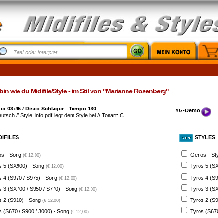
bin wie du Midifile/Style - im Stil von "Marianne Rosenberg"
: 03:45 / Disco Schlager - Tempo 130
YG-Demo
eutsch // Style_info.pdf liegt dem Style bei // Tonart: C
DIFILES
STYLES
s - Song
Genos - St
(€ 12,00)
s 5 (SX900) - Song
Tyros 5 (SX
(€ 12,00)
s 4 (S970 / S975) - Song
Tyros 4 (S9
(€ 12,00)
s 3 (SX700 / S950 / S770) - Song
Tyros 3 (SX
(€ 12,00)
s 2 (S910) - Song
Tyros 2 (S9
(€ 12,00)
s (S670 / S900 / 3000) - Song
Tyros (S670
(€ 12,00)