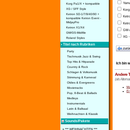
Yama
Korg Pa1/X + kompatible
XG / SFF Style
Korg
Ketron SD-1/7/9/40/90 +
Ketr
kompatible Ketron Event -
MidjayPro
Ketr
Ketron X1/X4
GM-/
GM/GS-Midifile
XG -
Roland Styles
• Titel nach Rubriken
zurü
Party
Tischmusik Jazz & Swing
Top Hits & Hitparade
Ich bin 
Country & Rock
Schlager & Volksmusik
Andere T
Stimmung & Karneval
(als Alterna
Oldies & Evergreens
Ma
Movietracks
Er
Pop, 8-Beat & Ballads
Medleys
Instrumentals
Latin & Ballsaal
Weihnachten & Klassik
Sounds/Pakete
» *** WEIHNACHTEN ***