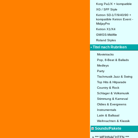
Korg Pa1/X + kompatible
XG / SFF Style
Ketron SD-1/7/9/40/90 +
kompatible Ketron Event -
MidjayPro
Ketron X1/X4
GM/GS-Midifile
Roland Styles
• Titel nach Rubriken
Movietracks
Pop, 8-Beat & Ballads
Medleys
Party
Tischmusik Jazz & Swing
Top Hits & Hitparade
Country & Rock
Schlager & Volksmusik
Stimmung & Karneval
Oldies & Evergreens
Instrumentals
Latin & Ballsaal
Weihnachten & Klassik
Sounds/Pakete
» *** WEIHNACHTEN ***