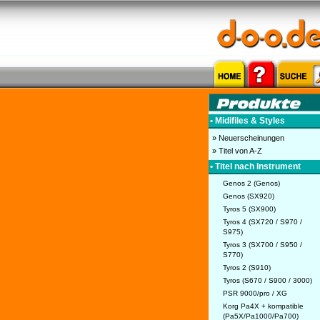
• Midifiles & Styles
» Neuerscheinungen
» Titel von A-Z
• Titel nach Instrument
Genos 2 (Genos)
Genos (SX920)
Tyros 5 (SX900)
Tyros 4 (SX720 / S970 /
S975)
Tyros 3 (SX700 / S950 /
S770)
Tyros 2 (S910)
Tyros (S670 / S900 / 3000)
PSR 9000/pro / XG
Korg Pa4X + kompatible
(Pa5X/Pa1000/Pa700)