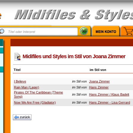
Midifiles und Styles im Stil von Joana Zimmer
Titel
im Stil von
I Believe
im Stil von
Joana Zimmer
Rain Man (Lager)
im Stil von
Hans Zimmer
Pirates Of The Caribbean (Theme
im Stil von
Hans Zimmer / Klaus Badelt
Song)
Now We Are Free (Gladiator)
im Stil von
Hans Zimmer - Lisa Gerrard
zurück