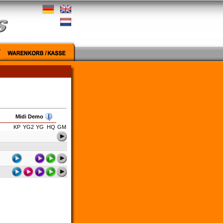
Midi Demo
KP
YG2
YG
HQ
GM