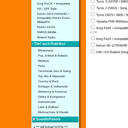
Tyros 3 (SX700 / S950
Korg Pa1/X + kompatible
Tyros 2 (S910) - Song
XG / SFF Style
Ketron SD-1/7/9/40/90 +
Tyros (S670 / S900 / 
kompatible Ketron Event -
Yamaha PSR-9000/pro
MidjayPro
Ketron X1/X4
Korg Pa4X + kompatib
GM/GS-Midifile
12,00)
Roland Styles
Korg Pa1X + kompatib
• Titel nach Rubriken
Ketron SD-1/7/9/40/90
Movietracks
GM-/ GS-Roland-Son
Pop, 8-Beat & Ballads
Medleys
Party
Tischmusik Jazz & Swing
Top Hits & Hitparade
Country & Rock
Schlager & Volksmusik
Stimmung & Karneval
Oldies & Evergreens
Instrumentals
Latin & Ballsaal
Weihnachten & Klassik
Sounds/Pakete
» *** WEIHNACHTEN ***