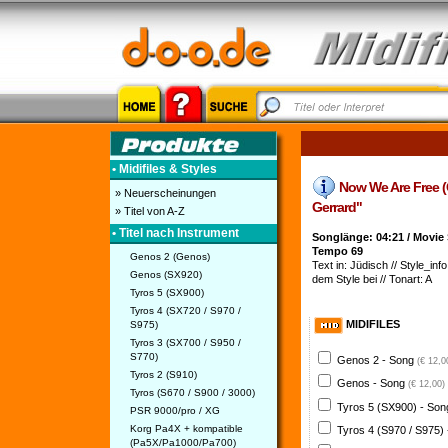
• Midifiles & Styles
Now We Are Free (Gl
» Neuerscheinungen
Gerrard"
» Titel von A-Z
• Titel nach Instrument
Songlänge: 04:21 / Movie 
Tempo 69
Genos 2 (Genos)
Text in: Jüdisch // Style_info.
Genos (SX920)
dem Style bei // Tonart: A
Tyros 5 (SX900)
Tyros 4 (SX720 / S970 /
MIDIFILES
S975)
Tyros 3 (SX700 / S950 /
S770)
Genos 2 - Song
(€ 12,0
Tyros 2 (S910)
Genos - Song
(€ 12,00)
Tyros (S670 / S900 / 3000)
Tyros 5 (SX900) - So
PSR 9000/pro / XG
Korg Pa4X + kompatible
Tyros 4 (S970 / S975)
(Pa5X/Pa1000/Pa700)