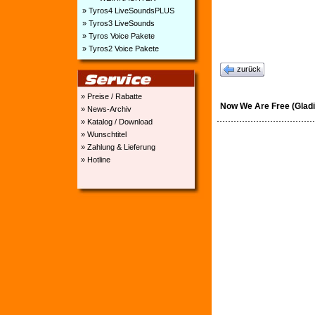
» Tyros4 LiveSoundsPLUS
» Tyros3 LiveSounds
» Tyros Voice Pakete
» Tyros2 Voice Pakete
zurück
» Preise / Rabatte
Now We Are Free (Gladi
» News-Archiv
» Katalog / Download
» Wunschtitel
» Zahlung & Lieferung
» Hotline