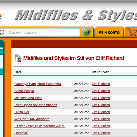
Midifiles und Styles im Stil von Cliff Richard
Titel
im Stil von
Goodbye Sam, Hello Samantha
im Stil von
Cliff Richard
Some People
im Stil von
Cliff Richard
Mistletoe And Wine
im Stil von
Cliff Richard
Rote Lippen soll man küssen
im Stil von
Cliff Richard
Living Doll
im Stil von
Cliff Richard
We Don´t Talk Anymore
im Stil von
Cliff Richard
Es war keine so wunderbar wie du
im Stil von
Cliff Richard
Dreamin´
im Stil von
Cliff Richard