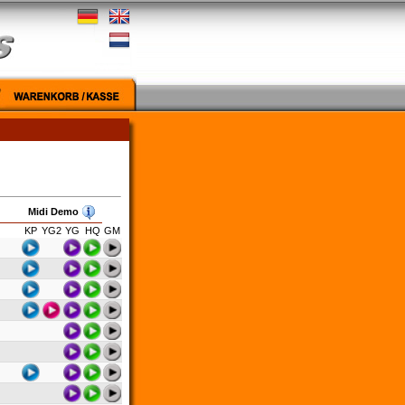
Midi Demo
KP
YG2
YG
HQ
GM