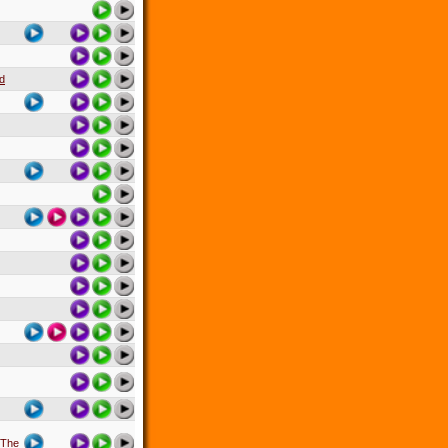
rd
 The