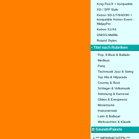
Korg Pa1/X + kompatible
XG / SFF Style
Ketron SD-1/7/9/40/90 +
kompatible Ketron Event -
MidjayPro
Ketron X1/X4
GM/GS-Midifile
Roland Styles
• Titel nach Rubriken
Pop, 8-Beat & Ballads
Medleys
Party
Tischmusik Jazz & Swing
Top Hits & Hitparade
Country & Rock
Schlager & Volksmusik
Stimmung & Karneval
Oldies & Evergreens
Movietracks
Instrumentals
Latin & Ballsaal
Weihnachten & Klassik
Sounds/Pakete
» *** WEIHNACHTEN ***