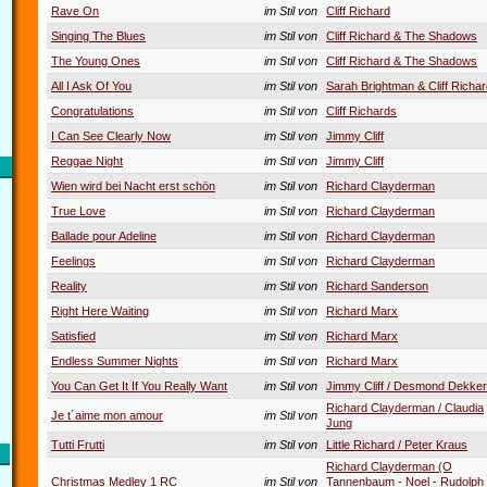
Rave On
im Stil von
Cliff Richard
Singing The Blues
im Stil von
Cliff Richard & The Shadows
The Young Ones
im Stil von
Cliff Richard & The Shadows
All I Ask Of You
im Stil von
Sarah Brightman & Cliff Richa
Congratulations
im Stil von
Cliff Richards
I Can See Clearly Now
im Stil von
Jimmy Cliff
Reggae Night
im Stil von
Jimmy Cliff
Wien wird bei Nacht erst schön
im Stil von
Richard Clayderman
True Love
im Stil von
Richard Clayderman
Ballade pour Adeline
im Stil von
Richard Clayderman
Feelings
im Stil von
Richard Clayderman
Reality
im Stil von
Richard Sanderson
Right Here Waiting
im Stil von
Richard Marx
Satisfied
im Stil von
Richard Marx
Endless Summer Nights
im Stil von
Richard Marx
You Can Get It If You Really Want
im Stil von
Jimmy Cliff / Desmond Dekker
Richard Clayderman / Claudia
Je t´aime mon amour
im Stil von
Jung
Tutti Frutti
im Stil von
Little Richard / Peter Kraus
Richard Clayderman (O
Christmas Medley 1 RC
im Stil von
Tannenbaum - Noel - Rudolph