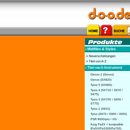
• Midifiles & Styles
» Neuerscheinungen
» Titel von A-Z
• Titel nach Instrument
Genos 2 (Genos)
Genos (SX920)
Tyros 5 (SX900)
Tyros 4 (SX720 / S970 /
S975)
Tyros 3 (SX700 / S950 /
S770)
Tyros 2 (S910)
Tyros (S670 / S900 / 3000)
PSR 9000/pro / XG
Korg Pa4X + kompatible
(Pa5X/Pa1000/Pa700)