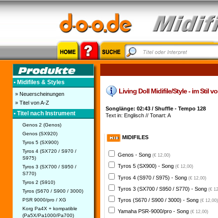
• Midifiles & Styles
Living Doll Midifile/Style - im Stil v
» Neuerscheinungen
» Titel von A-Z
Songlänge: 02:43 / Shuffle - Tempo 128
• Titel nach Instrument
Text in: Englisch // Tonart: A
Genos 2 (Genos)
Genos (SX920)
MIDIFILES
Tyros 5 (SX900)
Tyros 4 (SX720 / S970 /
Genos - Song
(€ 12,00)
S975)
Tyros 5 (SX900) - Song
Tyros 3 (SX700 / S950 /
(€ 12,00)
S770)
Tyros 4 (S970 / S975) - Song
(€ 12,00)
Tyros 2 (S910)
Tyros 3 (SX700 / S950 / S770) - Song
(€ 1
Tyros (S670 / S900 / 3000)
PSR 9000/pro / XG
Tyros (S670 / S900 / 3000) - Song
(€ 12,00)
Korg Pa4X + kompatible
Yamaha PSR-9000/pro - Song
(€ 12,00)
(Pa5X/Pa1000/Pa700)