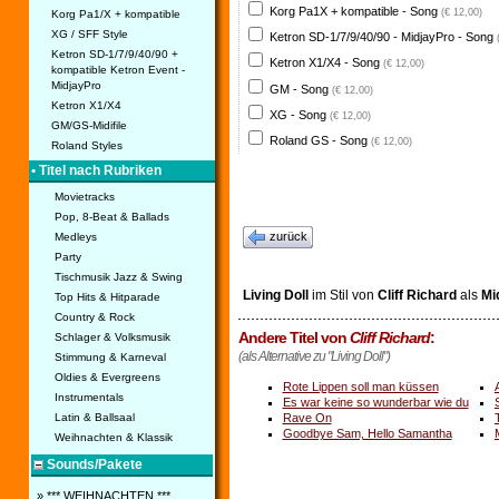
Korg Pa1X + kompatible - Song
(€ 12,00)
Korg Pa1/X + kompatible
XG / SFF Style
Ketron SD-1/7/9/40/90 - MidjayPro - Song
Ketron SD-1/7/9/40/90 +
Ketron X1/X4 - Song
(€ 12,00)
kompatible Ketron Event -
MidjayPro
GM - Song
(€ 12,00)
Ketron X1/X4
XG - Song
(€ 12,00)
GM/GS-Midifile
Roland GS - Song
(€ 12,00)
Roland Styles
• Titel nach Rubriken
Movietracks
Pop, 8-Beat & Ballads
zurück
Medleys
Party
Tischmusik Jazz & Swing
Living Doll
im Stil von
Cliff Richard
als
Mid
Top Hits & Hitparade
Country & Rock
Andere Titel von
Cliff Richard
:
Schlager & Volksmusik
(als Alternative zu "Living Doll")
Stimmung & Karneval
Oldies & Evergreens
Rote Lippen soll man küssen
Instrumentals
Es war keine so wunderbar wie du
Rave On
Latin & Ballsaal
Goodbye Sam, Hello Samantha
Weihnachten & Klassik
Sounds/Pakete
» *** WEIHNACHTEN ***