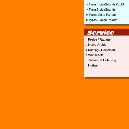
» Tyros4 LiveSoundsPLUS
» Tyros3 LiveSounds
» Tyros Voice Pakete
» Tyros2 Voice Pakete
» Preise / Rabatte
» News-Archiv
» Katalog / Download
» Wunschtitel
» Zahlung & Lieferung
» Hotline