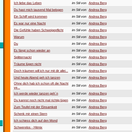
Ich liebe das Leben
im Stil von
Andrea Berg
Du hast mich tausend Mal belogen
im Stil von
Andrea Berg
Ein Schiff wird kommen
im Stil von
Andrea Berg
Es war nur eine Nacht
im Stil von
Andrea Berg
Die Gefühle haben Schweigepflicht
im Stil von
Andrea Berg
Warum
im Stil von
Andrea Berg
Du
im Stil von
Andrea Berg
Es fängt schon wieder an
im Stil von
Andrea Berg
Splitternackt
im Stil von
Andrea Berg
Träume lügen nicht
im Stil von
Andrea Berg
Doch träumen will ich nur mit dir allei...
im Stil von
Andrea Berg
Und heute Abend geh ich tanzen
im Stil von
Andrea Berg
Ohne dich hab ich schon oft die Nacht
im Stil von
Andrea Berg
ve...
Ich werde wieder tanzen geh´n
im Stil von
Andrea Berg
Du kannst noch nicht mal richtig lügen
im Stil von
Andrea Berg
Zum Teufel mit der Einsamkeit
im Stil von
Andrea Berg
Schenk mir einen Stern
im Stil von
Andrea Berg
Ich schiess dich auf den Mond
im Stil von
Andrea Berg
Schwerelos - Hitmix
im Stil von
Andrea Berg