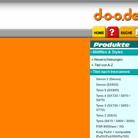
• Midifiles & Styles
» Neuerscheinungen
» Titel von A-Z
• Titel nach Instrument
Genos 2 (Genos)
Genos (SX920)
Tyros 5 (SX900)
Tyros 4 (SX720 / S970 /
S975)
Tyros 3 (SX700 / S950 /
S770)
Tyros 2 (S910)
Tyros (S670 / S900 / 3000)
PSR 9000/pro / XG
Korg Pa4X + kompatible
(Pa5X/Pa1000/Pa700)