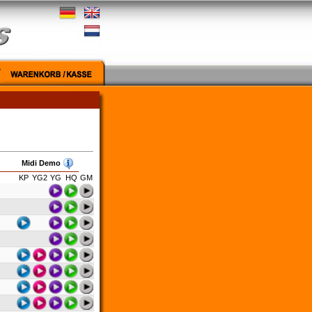
Midi Demo
KP
YG2
YG
HQ
GM