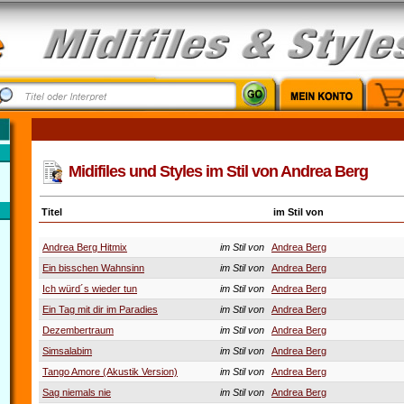
Midifiles und Styles im Stil von Andrea Berg
Titel
im Stil von
Andrea Berg Hitmix
im Stil von
Andrea Berg
Ein bisschen Wahnsinn
im Stil von
Andrea Berg
Ich würd´s wieder tun
im Stil von
Andrea Berg
Ein Tag mit dir im Paradies
im Stil von
Andrea Berg
Dezembertraum
im Stil von
Andrea Berg
Simsalabim
im Stil von
Andrea Berg
Tango Amore (Akustik Version)
im Stil von
Andrea Berg
Sag niemals nie
im Stil von
Andrea Berg