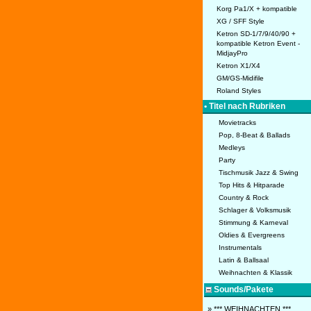
Korg Pa1/X + kompatible
XG / SFF Style
Ketron SD-1/7/9/40/90 +
kompatible Ketron Event -
MidjayPro
Ketron X1/X4
GM/GS-Midifile
Roland Styles
• Titel nach Rubriken
Movietracks
Pop, 8-Beat & Ballads
Medleys
Party
Tischmusik Jazz & Swing
Top Hits & Hitparade
Country & Rock
Schlager & Volksmusik
Stimmung & Karneval
Oldies & Evergreens
Instrumentals
Latin & Ballsaal
Weihnachten & Klassik
Sounds/Pakete
» *** WEIHNACHTEN ***