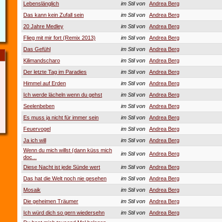
Lebenslänglich
im Stil von
Andrea Berg
Das kann kein Zufall sein
im Stil von
Andrea Berg
20 Jahre Medley
im Stil von
Andrea Berg
Flieg mit mir fort (Remix 2013)
im Stil von
Andrea Berg
Das Gefühl
im Stil von
Andrea Berg
Kilimandscharo
im Stil von
Andrea Berg
Der letzte Tag im Paradies
im Stil von
Andrea Berg
Himmel auf Erden
im Stil von
Andrea Berg
Ich werde lächeln wenn du gehst
im Stil von
Andrea Berg
Seelenbeben
im Stil von
Andrea Berg
Es muss ja nicht für immer sein
im Stil von
Andrea Berg
Feuervogel
im Stil von
Andrea Berg
Ja ich will
im Stil von
Andrea Berg
Wenn du mich willst (dann küss mich
im Stil von
Andrea Berg
doc...
Diese Nacht ist jede Sünde wert
im Stil von
Andrea Berg
Das hat die Welt noch nie gesehen
im Stil von
Andrea Berg
Mosaik
im Stil von
Andrea Berg
Die geheimen Träumer
im Stil von
Andrea Berg
Ich würd dich so gern wiedersehn
im Stil von
Andrea Berg