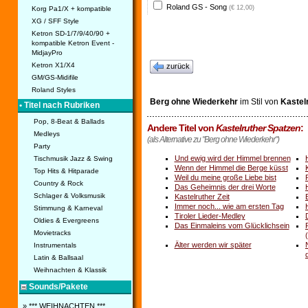
Roland GS - Song
(€ 12,00)
Korg Pa1/X + kompatible
XG / SFF Style
Ketron SD-1/7/9/40/90 +
kompatible Ketron Event -
MidjayPro
Ketron X1/X4
zurück
GM/GS-Midifile
Roland Styles
Berg ohne Wiederkehr
im Stil von
Kastel
• Titel nach Rubriken
Pop, 8-Beat & Ballads
Andere Titel von
Kastelruther Spatzen
:
Medleys
(als Alternative zu "Berg ohne Wiederkehr")
Party
Und ewig wird der Himmel brennen
Tischmusik Jazz & Swing
Wenn der Himmel die Berge küsst
Top Hits & Hitparade
Weil du meine große Liebe bist
Country & Rock
Das Geheimnis der drei Worte
Schlager & Volksmusik
Kastelruther Zeit
Immer noch... wie am ersten Tag
Stimmung & Karneval
Tiroler Lieder-Medley
Oldies & Evergreens
Das Einmaleins vom Glücklichsein
Movietracks
Älter werden wir später
Instrumentals
d
Latin & Ballsaal
Weihnachten & Klassik
Sounds/Pakete
» *** WEIHNACHTEN ***