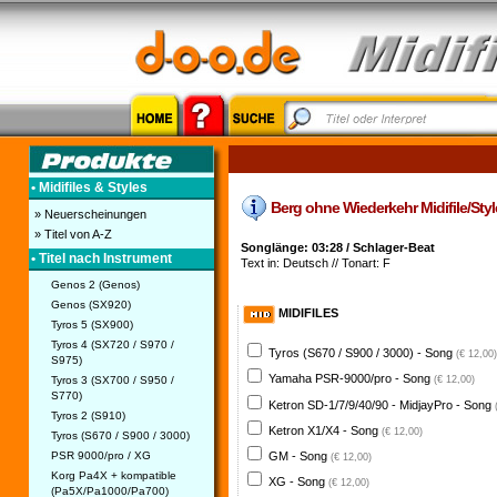
• Midifiles & Styles
Berg ohne Wiederkehr Midifile/Style
» Neuerscheinungen
» Titel von A-Z
Songlänge: 03:28 / Schlager-Beat
• Titel nach Instrument
Text in: Deutsch // Tonart: F
Genos 2 (Genos)
Genos (SX920)
MIDIFILES
Tyros 5 (SX900)
Tyros 4 (SX720 / S970 /
Tyros (S670 / S900 / 3000) - Song
(€ 12,00)
S975)
Yamaha PSR-9000/pro - Song
Tyros 3 (SX700 / S950 /
(€ 12,00)
S770)
Ketron SD-1/7/9/40/90 - MidjayPro - Song
Tyros 2 (S910)
Ketron X1/X4 - Song
(€ 12,00)
Tyros (S670 / S900 / 3000)
PSR 9000/pro / XG
GM - Song
(€ 12,00)
Korg Pa4X + kompatible
XG - Song
(€ 12,00)
(Pa5X/Pa1000/Pa700)