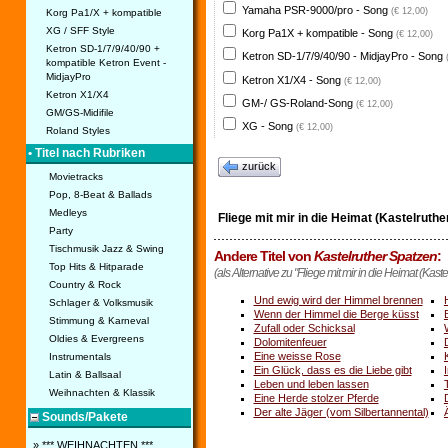
Yamaha PSR-9000/pro - Song
(€ 12,00)
Korg Pa1/X + kompatible
XG / SFF Style
Korg Pa1X + kompatible - Song
(€ 12,00)
Ketron SD-1/7/9/40/90 +
Ketron SD-1/7/9/40/90 - MidjayPro - Song
kompatible Ketron Event -
MidjayPro
Ketron X1/X4 - Song
(€ 12,00)
Ketron X1/X4
GM-/ GS-Roland-Song
(€ 12,00)
GM/GS-Midifile
XG - Song
(€ 12,00)
Roland Styles
• Titel nach Rubriken
zurück
Movietracks
Pop, 8-Beat & Ballads
Medleys
Fliege mit mir in die Heimat (Kastelruthe
Party
Tischmusik Jazz & Swing
Andere Titel von
Kastelruther Spatzen
:
Top Hits & Hitparade
(als Alternative zu "Fliege mit mir in die Heimat (Kast
Country & Rock
Und ewig wird der Himmel brennen
Schlager & Volksmusik
Wenn der Himmel die Berge küsst
Stimmung & Karneval
Zufall oder Schicksal
Oldies & Evergreens
Dolomitenfeuer
Eine weisse Rose
Instrumentals
Ein Glück, dass es die Liebe gibt
Latin & Ballsaal
Leben und leben lassen
Weihnachten & Klassik
Eine Herde stolzer Pferde
Der alte Jäger (vom Silbertannental)
Sounds/Pakete
» *** WEIHNACHTEN ***