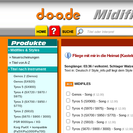
• Midifiles & Styles
Fliege mit mir in die Heimat (Kastel
» Neuerscheinungen
» Titel von A-Z
Songlänge: 03:36 / volkstml. Schlager Walz
• Titel nach Instrument
Text in: Deutsch // Style_info.pdf liegt dem Style 
Genos 2 (Genos)
Genos (SX920)
MIDIFILES
Tyros 5 (SX900)
Tyros 4 (SX720 / S970 /
Genos - Song
(€ 12,00)
S975)
Tyros 5 (SX900) - Song
Tyros 3 (SX700 / S950 /
(€ 12,00)
S770)
Tyros 4 (S970 / S975) - Song
(€ 12,00)
Tyros 2 (S910)
Tyros 3 (SX700 / S950 / S770) - Song
(€ 1
Tyros (S670 / S900 / 3000)
PSR 9000/pro / XG
Tyros 2 (S910) - Song
(€ 12,00)
Korg Pa4X + kompatible
Tyros (S670 / S900 / 3000) - Song
(€ 12,00)
(Pa5X/Pa1000/Pa700)