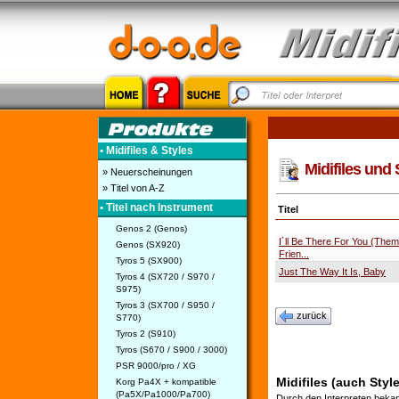
• Midifiles & Styles
Midifiles und 
» Neuerscheinungen
» Titel von A-Z
• Titel nach Instrument
Titel
Genos 2 (Genos)
I´ll Be There For You (The
Genos (SX920)
Frien...
Tyros 5 (SX900)
Just The Way It Is, Baby
Tyros 4 (SX720 / S970 /
S975)
Tyros 3 (SX700 / S950 /
zurück
S770)
Tyros 2 (S910)
Tyros (S670 / S900 / 3000)
PSR 9000/pro / XG
Midifiles (auch Styl
Korg Pa4X + kompatible
(Pa5X/Pa1000/Pa700)
Durch den Interpreten bekan