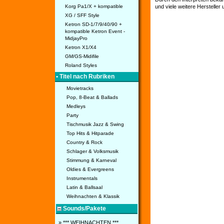
Korg Pa1/X + kompatible
und viele weitere Hersteller
XG / SFF Style
Ketron SD-1/7/9/40/90 +
kompatible Ketron Event -
MidjayPro
Ketron X1/X4
GM/GS-Midifile
Roland Styles
• Titel nach Rubriken
Movietracks
Pop, 8-Beat & Ballads
Medleys
Party
Tischmusik Jazz & Swing
Top Hits & Hitparade
Country & Rock
Schlager & Volksmusik
Stimmung & Karneval
Oldies & Evergreens
Instrumentals
Latin & Ballsaal
Weihnachten & Klassik
Sounds/Pakete
» *** WEIHNACHTEN ***