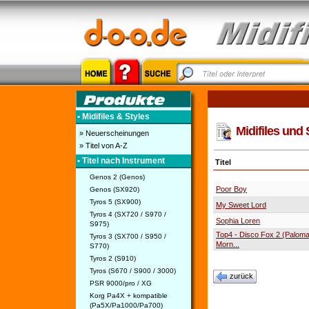
• Midifiles & Styles
Midifiles und 
» Neuerscheinungen
» Titel von A-Z
• Titel nach Instrument
Titel
Genos 2 (Genos)
Poor Boy
Genos (SX920)
Tyros 5 (SX900)
My Sweet Lord
Tyros 4 (SX720 / S970 /
Sophia Loren
S975)
Top4 - Disco Fox 2 (Paloma
Tyros 3 (SX700 / S950 /
Morn...
S770)
Tyros 2 (S910)
Tyros (S670 / S900 / 3000)
zurück
PSR 9000/pro / XG
Korg Pa4X + kompatible
(Pa5X/Pa1000/Pa700)