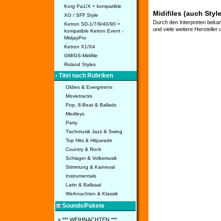
Korg Pa1/X + kompatible
Midifiles (auch Styl
XG / SFF Style
Durch den Interpreten bekan
Ketron SD-1/7/9/40/90 +
und viele weitere Hersteller
kompatible Ketron Event -
MidjayPro
Ketron X1/X4
GM/GS-Midifile
Roland Styles
• Titel nach Rubriken
Oldies & Evergreens
Movietracks
Pop, 8-Beat & Ballads
Medleys
Party
Tischmusik Jazz & Swing
Top Hits & Hitparade
Country & Rock
Schlager & Volksmusik
Stimmung & Karneval
Instrumentals
Latin & Ballsaal
Weihnachten & Klassik
Sounds/Pakete
» *** WEIHNACHTEN ***