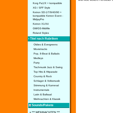
Korg Pa1/X + kompatible
XG / SFF Style
Ketron SD-1/7/9/40/90 +
kompatible Ketron Event -
MidjayPro
Ketron X1/X4
GM/GS-Midifile
Roland Styles
• Titel nach Rubriken
Oldies & Evergreens
Movietracks
Pop, 8-Beat & Ballads
Medleys
Party
Tischmusik Jazz & Swing
Top Hits & Hitparade
Country & Rock
Schlager & Volksmusik
Stimmung & Karneval
Instrumentals
Latin & Ballsaal
Weihnachten & Klassik
Sounds/Pakete
» *** WEIHNACHTEN ***