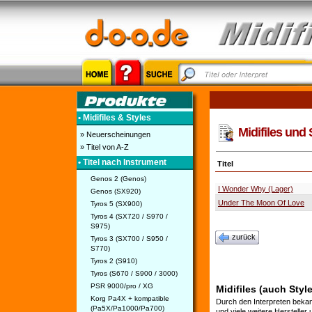
• Midifiles & Styles
Midifiles und
» Neuerscheinungen
» Titel von A-Z
• Titel nach Instrument
Titel
Genos 2 (Genos)
I Wonder Why (Lager)
Genos (SX920)
Under The Moon Of Love
Tyros 5 (SX900)
Tyros 4 (SX720 / S970 /
S975)
zurück
Tyros 3 (SX700 / S950 /
S770)
Tyros 2 (S910)
Tyros (S670 / S900 / 3000)
PSR 9000/pro / XG
Midifiles (auch Sty
Korg Pa4X + kompatible
Durch den Interpreten bekan
(Pa5X/Pa1000/Pa700)
und viele weitere Hersteller