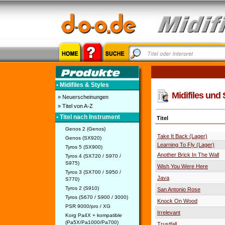
• Midifiles & Styles
Midifiles und 
» Neuerscheinungen
» Titel von A-Z
• Titel nach Instrument
Titel
Genos 2 (Genos)
Take It Back (Lager)
Genos (SX920)
Learning To Fly (Lager)
Tyros 5 (SX900)
Another Brick In The Wall
Tyros 4 (SX720 / S970 /
S975)
Wish You Were Here
Tyros 3 (SX700 / S950 /
Java
S770)
Tyros 2 (S910)
San Antonio Rose
Tyros (S670 / S900 / 3000)
Knock On Wood
PSR 9000/pro / XG
Irrelevant
Korg Pa4X + kompatible
(Pa5X/Pa1000/Pa700)
Trustfall