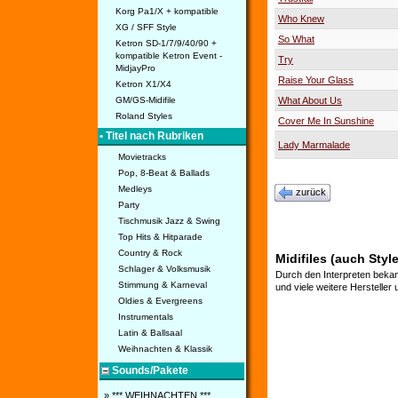
Korg Pa1/X + kompatible
Who Knew
XG / SFF Style
So What
Ketron SD-1/7/9/40/90 +
kompatible Ketron Event -
Try
MidjayPro
Raise Your Glass
Ketron X1/X4
GM/GS-Midifile
What About Us
Roland Styles
Cover Me In Sunshine
• Titel nach Rubriken
Lady Marmalade
Movietracks
Pop, 8-Beat & Ballads
Medleys
zurück
Party
Tischmusik Jazz & Swing
Top Hits & Hitparade
Country & Rock
Midifiles (auch Styl
Schlager & Volksmusik
Durch den Interpreten bekan
Stimmung & Karneval
und viele weitere Hersteller
Oldies & Evergreens
Instrumentals
Latin & Ballsaal
Weihnachten & Klassik
Sounds/Pakete
» *** WEIHNACHTEN ***