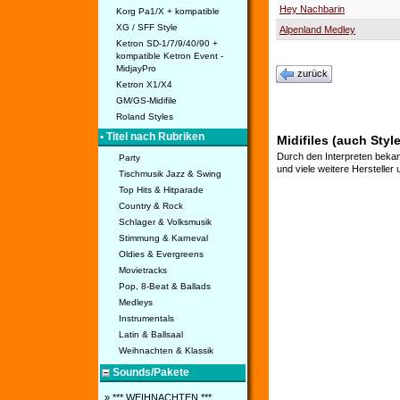
Hey Nachbarin
Korg Pa1/X + kompatible
XG / SFF Style
Alpenland Medley
Ketron SD-1/7/9/40/90 +
kompatible Ketron Event -
MidjayPro
zurück
Ketron X1/X4
GM/GS-Midifile
Roland Styles
• Titel nach Rubriken
Midifiles (auch Styl
Durch den Interpreten bekan
Party
und viele weitere Hersteller
Tischmusik Jazz & Swing
Top Hits & Hitparade
Country & Rock
Schlager & Volksmusik
Stimmung & Karneval
Oldies & Evergreens
Movietracks
Pop, 8-Beat & Ballads
Medleys
Instrumentals
Latin & Ballsaal
Weihnachten & Klassik
Sounds/Pakete
» *** WEIHNACHTEN ***