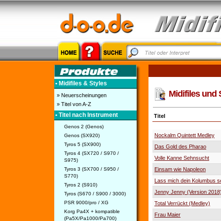
• Midifiles & Styles
Midifiles und 
» Neuerscheinungen
» Titel von A-Z
• Titel nach Instrument
Titel
Genos 2 (Genos)
Nockalm Quintett Medley
Genos (SX920)
Tyros 5 (SX900)
Das Gold des Pharao
Tyros 4 (SX720 / S970 /
Volle Kanne Sehnsucht
S975)
Tyros 3 (SX700 / S950 /
Einsam wie Napoleon
S770)
Lass mich dein Kolumbus s
Tyros 2 (S910)
Jenny Jenny (Version 2018
Tyros (S670 / S900 / 3000)
PSR 9000/pro / XG
Total Verrückt (Medley)
Korg Pa4X + kompatible
Frau Maier
(Pa5X/Pa1000/Pa700)