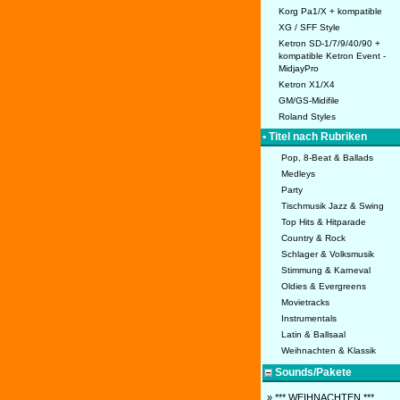
Korg Pa1/X + kompatible
XG / SFF Style
Ketron SD-1/7/9/40/90 +
kompatible Ketron Event -
MidjayPro
Ketron X1/X4
GM/GS-Midifile
Roland Styles
• Titel nach Rubriken
Pop, 8-Beat & Ballads
Medleys
Party
Tischmusik Jazz & Swing
Top Hits & Hitparade
Country & Rock
Schlager & Volksmusik
Stimmung & Karneval
Oldies & Evergreens
Movietracks
Instrumentals
Latin & Ballsaal
Weihnachten & Klassik
Sounds/Pakete
» *** WEIHNACHTEN ***