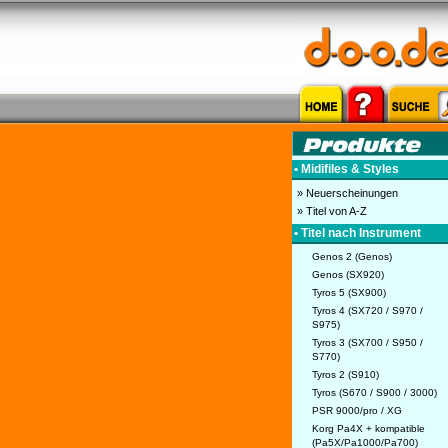
• Midifiles & Styles
» Neuerscheinungen
» Titel von A-Z
• Titel nach Instrument
Genos 2 (Genos)
Genos (SX920)
Tyros 5 (SX900)
Tyros 4 (SX720 / S970 /
S975)
Tyros 3 (SX700 / S950 /
S770)
Tyros 2 (S910)
Tyros (S670 / S900 / 3000)
PSR 9000/pro / XG
Korg Pa4X + kompatible
(Pa5X/Pa1000/Pa700)