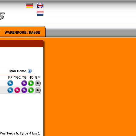
Midi Demo
KP
YG2
YG
HQ
GM
. Wie
Tyros 5
,
Tyros 4 bis 1