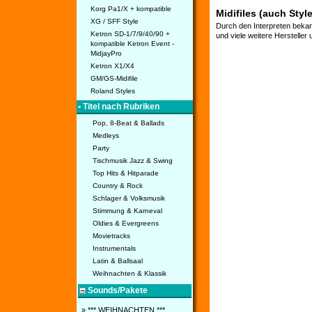
Korg Pa1/X + kompatible
Midifiles (auch Styl
XG / SFF Style
Durch den Interpreten bekan
Ketron SD-1/7/9/40/90 +
und viele weitere Hersteller
kompatible Ketron Event -
MidjayPro
Ketron X1/X4
GM/GS-Midifile
Roland Styles
• Titel nach Rubriken
Pop, 8-Beat & Ballads
Medleys
Party
Tischmusik Jazz & Swing
Top Hits & Hitparade
Country & Rock
Schlager & Volksmusik
Stimmung & Karneval
Oldies & Evergreens
Movietracks
Instrumentals
Latin & Ballsaal
Weihnachten & Klassik
Sounds/Pakete
» *** WEIHNACHTEN ***