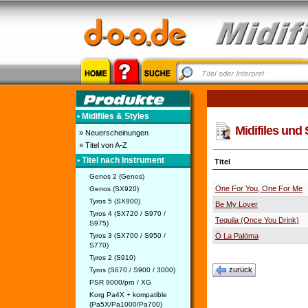
• Midifiles & Styles
Midifiles und 
» Neuerscheinungen
» Titel von A-Z
• Titel nach Instrument
Titel
Genos 2 (Genos)
One For You, One For Me
Genos (SX920)
Tyros 5 (SX900)
Be My Lover
Tyros 4 (SX720 / S970 /
Tequila (Once You Drink)
S975)
Tyros 3 (SX700 / S950 /
Ö La Palöma
S770)
Tyros 2 (S910)
zurück
Tyros (S670 / S900 / 3000)
PSR 9000/pro / XG
Korg Pa4X + kompatible
(Pa5X/Pa1000/Pa700)