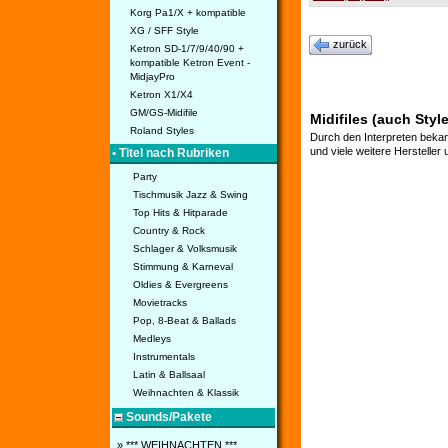
Korg Pa1/X + kompatible
XG / SFF Style
zurück
Ketron SD-1/7/9/40/90 +
kompatible Ketron Event -
MidjayPro
Ketron X1/X4
GM/GS-Midifile
Midifiles (auch Styl
Roland Styles
Durch den Interpreten bekan
und viele weitere Hersteller
• Titel nach Rubriken
Party
Tischmusik Jazz & Swing
Top Hits & Hitparade
Country & Rock
Schlager & Volksmusik
Stimmung & Karneval
Oldies & Evergreens
Movietracks
Pop, 8-Beat & Ballads
Medleys
Instrumentals
Latin & Ballsaal
Weihnachten & Klassik
Sounds/Pakete
» *** WEIHNACHTEN ***