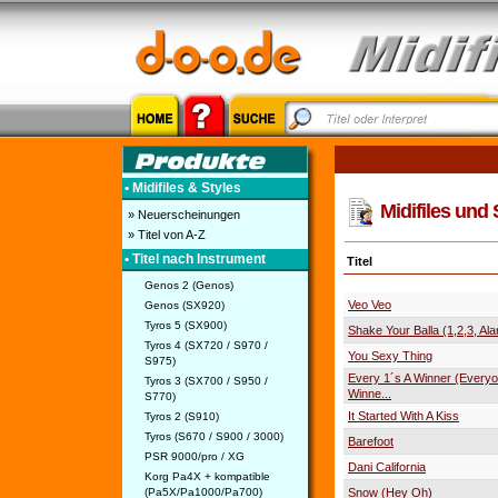
• Midifiles & Styles
Midifiles und 
» Neuerscheinungen
» Titel von A-Z
• Titel nach Instrument
Titel
Genos 2 (Genos)
Veo Veo
Genos (SX920)
Tyros 5 (SX900)
Shake Your Balla (1,2,3, Al
Tyros 4 (SX720 / S970 /
You Sexy Thing
S975)
Every 1´s A Winner (Everyo
Tyros 3 (SX700 / S950 /
Winne...
S770)
It Started With A Kiss
Tyros 2 (S910)
Tyros (S670 / S900 / 3000)
Barefoot
PSR 9000/pro / XG
Dani California
Korg Pa4X + kompatible
(Pa5X/Pa1000/Pa700)
Snow (Hey Oh)