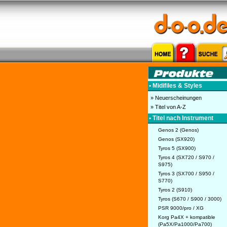
• Midifiles & Styles
» Neuerscheinungen
» Titel von A-Z
• Titel nach Instrument
Genos 2 (Genos)
Genos (SX920)
Tyros 5 (SX900)
Tyros 4 (SX720 / S970 /
S975)
Tyros 3 (SX700 / S950 /
S770)
Tyros 2 (S910)
Tyros (S670 / S900 / 3000)
PSR 9000/pro / XG
Korg Pa4X + kompatible
(Pa5X/Pa1000/Pa700)