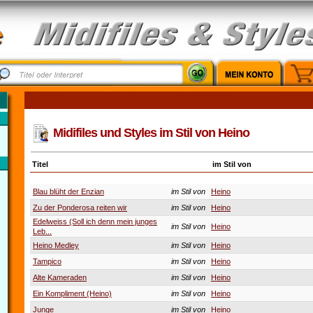
Midifiles und Styles im Stil von Heino
Titel
im Stil von
Blau blüht der Enzian
im Stil von
Heino
Zu der Ponderosa reiten wir
im Stil von
Heino
Edelweiss (Soll ich denn mein junges
im Stil von
Heino
Leb...
Heino Medley
im Stil von
Heino
Tampico
im Stil von
Heino
Alte Kameraden
im Stil von
Heino
Ein Kompliment (Heino)
im Stil von
Heino
Junge
im Stil von
Heino