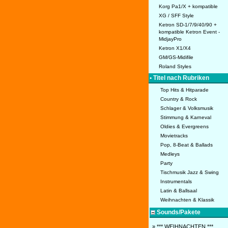
Korg Pa1/X + kompatible
XG / SFF Style
Ketron SD-1/7/9/40/90 +
kompatible Ketron Event -
MidjayPro
Ketron X1/X4
GM/GS-Midifile
Roland Styles
• Titel nach Rubriken
Top Hits & Hitparade
Country & Rock
Schlager & Volksmusik
Stimmung & Karneval
Oldies & Evergreens
Movietracks
Pop, 8-Beat & Ballads
Medleys
Party
Tischmusik Jazz & Swing
Instrumentals
Latin & Ballsaal
Weihnachten & Klassik
Sounds/Pakete
» *** WEIHNACHTEN ***