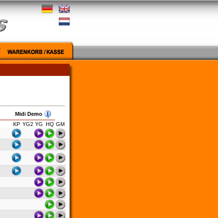
Midi Demo
KP
YG2
YG
HQ
GM