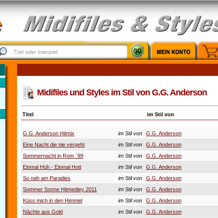
Midifiles und Styles im Stil von G.G. Anderson
Titel
im Stil von
G.G. Anderson Hitmix
im Stil von
G.G. Anderson
Eine Nacht die nie vergeht
im Stil von
G.G. Anderson
Sommernacht in Rom ´99
im Stil von
G.G. Anderson
Einmal Hüh - Einmal Hott
im Stil von
G.G. Anderson
So nah am Paradies
im Stil von
G.G. Anderson
Sommer Sonne Hitmedley 2011
im Stil von
G.G. Anderson
Küss mich in den Himmel
im Stil von
G.G. Anderson
Nächte aus Gold
im Stil von
G.G. Anderson