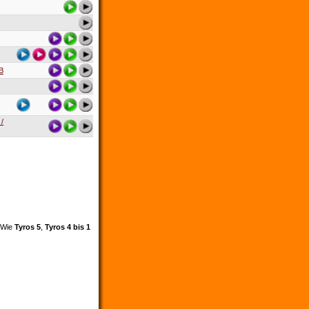
B
 /
. Wie
Tyros 5
,
Tyros 4 bis 1