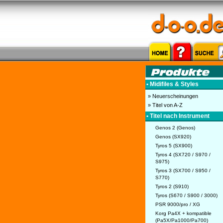
• Midifiles & Styles
» Neuerscheinungen
» Titel von A-Z
• Titel nach Instrument
Genos 2 (Genos)
Genos (SX920)
Tyros 5 (SX900)
Tyros 4 (SX720 / S970 /
S975)
Tyros 3 (SX700 / S950 /
S770)
Tyros 2 (S910)
Tyros (S670 / S900 / 3000)
PSR 9000/pro / XG
Korg Pa4X + kompatible
(Pa5X/Pa1000/Pa700)