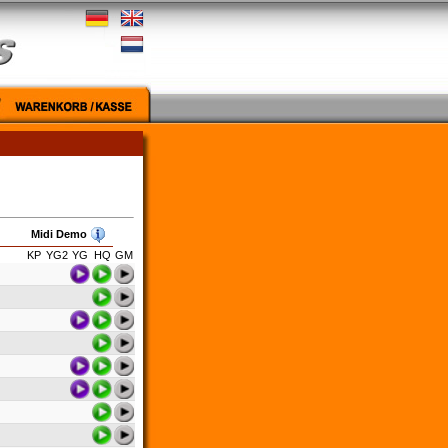
Midi Demo
KP
YG2
YG
HQ
GM