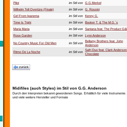
Pilot
im Stil von
G.G.Merkel
Wilhelm Tell Overtüre (Finale)
im Stil von
G. Rossini
Girl From Ipanema
im Stil von
Kenny G.
Time Is Tight
im Stil von
Booker T. & The M.G.´s
Maria Maria
im Stil von
Santana feat. The Product G&
Rose Garden
im Stil von
Lynn Anderson
Bellamy Brothers feat. John
No Country Music For Old Men
im Stil von
Anderson
Safri Duo feat. Clark Anderson
Ritmo De La Noche
im Stil von
Chocolate
zurück
Midifiles (auch Styles) im Stil von G.G. Anderson
Durch den Interpreten bekannt gewordenen Songs. Erhältlich für viele Instrumente
und viele weitere Hersteller und Formate