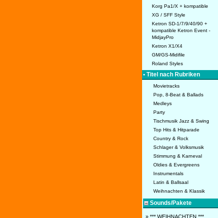
Korg Pa1/X + kompatible
XG / SFF Style
Ketron SD-1/7/9/40/90 +
kompatible Ketron Event -
MidjayPro
Ketron X1/X4
GM/GS-Midifile
Roland Styles
• Titel nach Rubriken
Movietracks
Pop, 8-Beat & Ballads
Medleys
Party
Tischmusik Jazz & Swing
Top Hits & Hitparade
Country & Rock
Schlager & Volksmusik
Stimmung & Karneval
Oldies & Evergreens
Instrumentals
Latin & Ballsaal
Weihnachten & Klassik
Sounds/Pakete
» *** WEIHNACHTEN ***