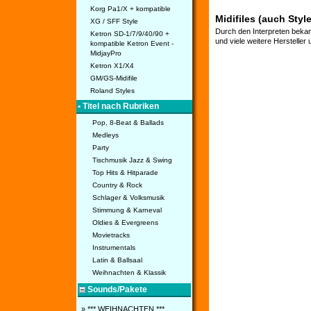
Korg Pa1/X + kompatible
Midifiles (auch Styl
XG / SFF Style
Durch den Interpreten bekan
Ketron SD-1/7/9/40/90 +
und viele weitere Hersteller
kompatible Ketron Event -
MidjayPro
Ketron X1/X4
GM/GS-Midifile
Roland Styles
• Titel nach Rubriken
Pop, 8-Beat & Ballads
Medleys
Party
Tischmusik Jazz & Swing
Top Hits & Hitparade
Country & Rock
Schlager & Volksmusik
Stimmung & Karneval
Oldies & Evergreens
Movietracks
Instrumentals
Latin & Ballsaal
Weihnachten & Klassik
Sounds/Pakete
» *** WEIHNACHTEN ***