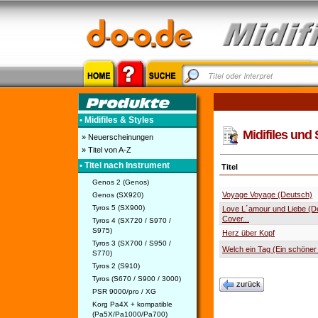
• Midifiles & Styles
Midifiles und 
» Neuerscheinungen
» Titel von A-Z
• Titel nach Instrument
Titel
Genos 2 (Genos)
Voyage Voyage (Deutsch)
Genos (SX920)
Tyros 5 (SX900)
Love L´amour und Liebe (D
Cover...
Tyros 4 (SX720 / S970 /
S975)
Herz über Kopf
Tyros 3 (SX700 / S950 /
Welch ein Tag (Ein schöner
S770)
Tyros 2 (S910)
Tyros (S670 / S900 / 3000)
zurück
PSR 9000/pro / XG
Korg Pa4X + kompatible
(Pa5X/Pa1000/Pa700)