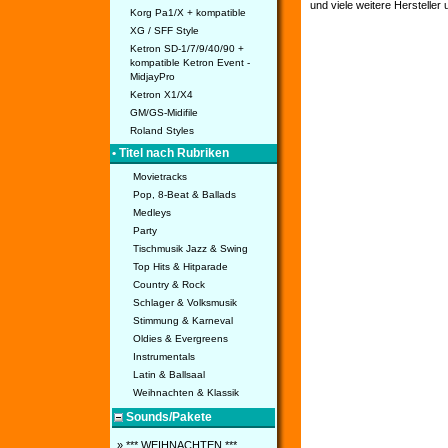
und viele weitere Hersteller
Korg Pa1/X + kompatible
XG / SFF Style
Ketron SD-1/7/9/40/90 +
kompatible Ketron Event -
MidjayPro
Ketron X1/X4
GM/GS-Midifile
Roland Styles
• Titel nach Rubriken
Movietracks
Pop, 8-Beat & Ballads
Medleys
Party
Tischmusik Jazz & Swing
Top Hits & Hitparade
Country & Rock
Schlager & Volksmusik
Stimmung & Karneval
Oldies & Evergreens
Instrumentals
Latin & Ballsaal
Weihnachten & Klassik
Sounds/Pakete
» *** WEIHNACHTEN ***