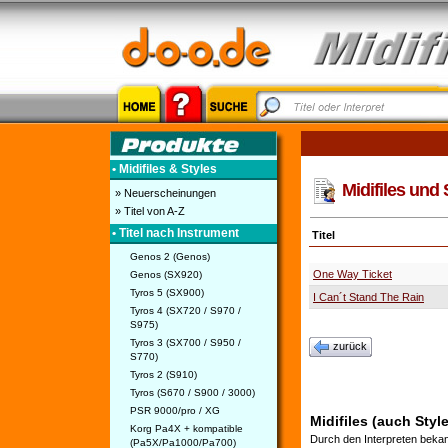
• Midifiles & Styles
Midifiles und 
» Neuerscheinungen
» Titel von A-Z
• Titel nach Instrument
Titel
Genos 2 (Genos)
One Way Ticket
Genos (SX920)
Tyros 5 (SX900)
I Can´t Stand The Rain
Tyros 4 (SX720 / S970 /
S975)
Tyros 3 (SX700 / S950 /
zurück
S770)
Tyros 2 (S910)
Tyros (S670 / S900 / 3000)
PSR 9000/pro / XG
Midifiles (auch Styl
Korg Pa4X + kompatible
Durch den Interpreten bekan
(Pa5X/Pa1000/Pa700)