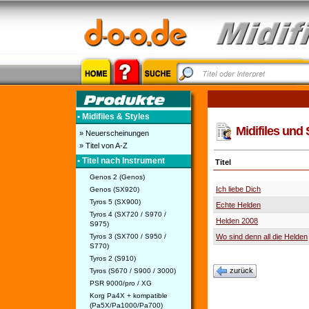
• Midifiles & Styles
Midifiles und 
» Neuerscheinungen
» Titel von A-Z
• Titel nach Instrument
Titel
Genos 2 (Genos)
Ich liebe Dich
Genos (SX920)
Tyros 5 (SX900)
Echte Helden
Tyros 4 (SX720 / S970 /
Helden 2008
S975)
Tyros 3 (SX700 / S950 /
Wo sind denn all die Helden
S770)
Tyros 2 (S910)
zurück
Tyros (S670 / S900 / 3000)
PSR 9000/pro / XG
Korg Pa4X + kompatible
(Pa5X/Pa1000/Pa700)