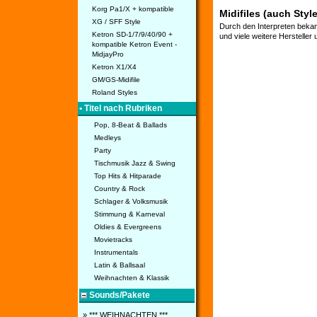
Korg Pa1/X + kompatible
Midifiles (auch Styl
XG / SFF Style
Durch den Interpreten bekan
Ketron SD-1/7/9/40/90 +
und viele weitere Hersteller
kompatible Ketron Event -
MidjayPro
Ketron X1/X4
GM/GS-Midifile
Roland Styles
• Titel nach Rubriken
Pop, 8-Beat & Ballads
Medleys
Party
Tischmusik Jazz & Swing
Top Hits & Hitparade
Country & Rock
Schlager & Volksmusik
Stimmung & Karneval
Oldies & Evergreens
Movietracks
Instrumentals
Latin & Ballsaal
Weihnachten & Klassik
Sounds/Pakete
» *** WEIHNACHTEN ***