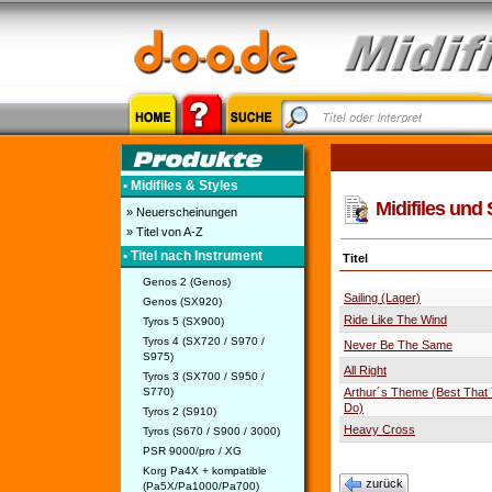
• Midifiles & Styles
Midifiles und 
» Neuerscheinungen
» Titel von A-Z
• Titel nach Instrument
Titel
Genos 2 (Genos)
Sailing (Lager)
Genos (SX920)
Ride Like The Wind
Tyros 5 (SX900)
Tyros 4 (SX720 / S970 /
Never Be The Same
S975)
All Right
Tyros 3 (SX700 / S950 /
S770)
Arthur´s Theme (Best That
Do)
Tyros 2 (S910)
Heavy Cross
Tyros (S670 / S900 / 3000)
PSR 9000/pro / XG
Korg Pa4X + kompatible
zurück
(Pa5X/Pa1000/Pa700)