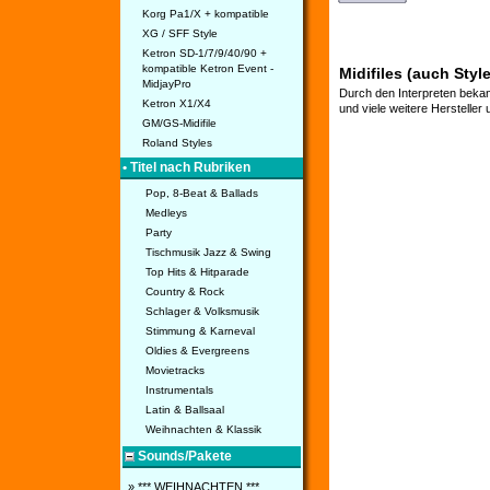
Korg Pa1/X + kompatible
XG / SFF Style
Ketron SD-1/7/9/40/90 +
kompatible Ketron Event -
Midifiles (auch Styl
MidjayPro
Durch den Interpreten bekan
Ketron X1/X4
und viele weitere Hersteller
GM/GS-Midifile
Roland Styles
• Titel nach Rubriken
Pop, 8-Beat & Ballads
Medleys
Party
Tischmusik Jazz & Swing
Top Hits & Hitparade
Country & Rock
Schlager & Volksmusik
Stimmung & Karneval
Oldies & Evergreens
Movietracks
Instrumentals
Latin & Ballsaal
Weihnachten & Klassik
Sounds/Pakete
» *** WEIHNACHTEN ***