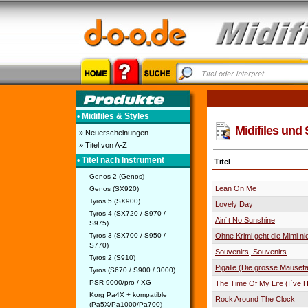
• Midifiles & Styles
Midifiles und S
» Neuerscheinungen
» Titel von A-Z
• Titel nach Instrument
Titel
Genos 2 (Genos)
Lean On Me
Genos (SX920)
Tyros 5 (SX900)
Lovely Day
Tyros 4 (SX720 / S970 /
Ain´t No Sunshine
S975)
Tyros 3 (SX700 / S950 /
Ohne Krimi geht die Mimi nie
S770)
Souvenirs, Souvenirs
Tyros 2 (S910)
Pigalle (Die grosse Mausefa
Tyros (S670 / S900 / 3000)
PSR 9000/pro / XG
The Time Of My Life (I´ve 
Korg Pa4X + kompatible
Rock Around The Clock
(Pa5X/Pa1000/Pa700)