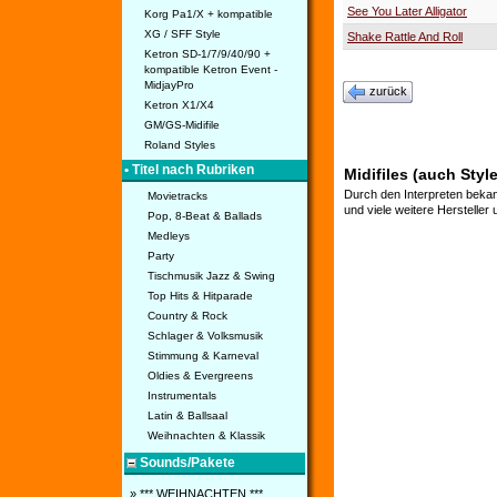
See You Later Alligator
Korg Pa1/X + kompatible
XG / SFF Style
Shake Rattle And Roll
Ketron SD-1/7/9/40/90 +
kompatible Ketron Event -
MidjayPro
zurück
Ketron X1/X4
GM/GS-Midifile
Roland Styles
• Titel nach Rubriken
Midifiles (auch Style
Durch den Interpreten bekan
Movietracks
und viele weitere Hersteller
Pop, 8-Beat & Ballads
Medleys
Party
Tischmusik Jazz & Swing
Top Hits & Hitparade
Country & Rock
Schlager & Volksmusik
Stimmung & Karneval
Oldies & Evergreens
Instrumentals
Latin & Ballsaal
Weihnachten & Klassik
Sounds/Pakete
» *** WEIHNACHTEN ***