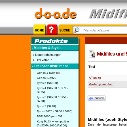
• Midifiles & Styles
Midifiles und 
» Neuerscheinungen
» Titel von A-Z
• Titel nach Instrument
Titel
Genos 2 (Genos)
Aff un zo
Genos (SX920)
Tyros 5 (SX900)
Verdamp lang her
Tyros 4 (SX720 / S970 /
S975)
Tyros 3 (SX700 / S950 /
zurück
S770)
Tyros 2 (S910)
Tyros (S670 / S900 / 3000)
PSR 9000/pro / XG
Midifiles (auch Styl
Korg Pa4X + kompatible
Durch den Interpreten bekan
(Pa5X/Pa1000/Pa700)