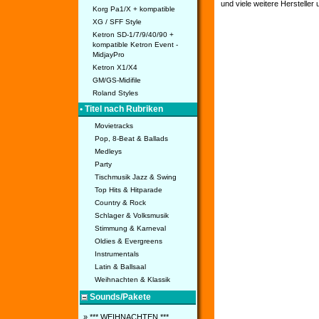
und viele weitere Hersteller
Korg Pa1/X + kompatible
XG / SFF Style
Ketron SD-1/7/9/40/90 +
kompatible Ketron Event -
MidjayPro
Ketron X1/X4
GM/GS-Midifile
Roland Styles
• Titel nach Rubriken
Movietracks
Pop, 8-Beat & Ballads
Medleys
Party
Tischmusik Jazz & Swing
Top Hits & Hitparade
Country & Rock
Schlager & Volksmusik
Stimmung & Karneval
Oldies & Evergreens
Instrumentals
Latin & Ballsaal
Weihnachten & Klassik
Sounds/Pakete
» *** WEIHNACHTEN ***