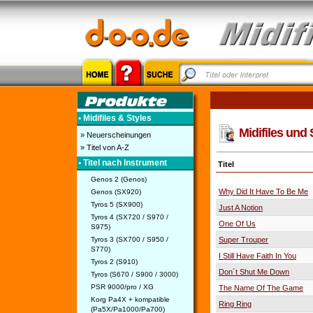
• Midifiles & Styles
Midifiles und 
» Neuerscheinungen
» Titel von A-Z
• Titel nach Instrument
Titel
Genos 2 (Genos)
Why Did It Have To Be Me
Genos (SX920)
Tyros 5 (SX900)
Just A Notion
Tyros 4 (SX720 / S970 /
One Of Us
S975)
Tyros 3 (SX700 / S950 /
Super Trouper
S770)
I Still Have Faith In You
Tyros 2 (S910)
Don´t Shut Me Down
Tyros (S670 / S900 / 3000)
PSR 9000/pro / XG
The Name Of The Game
Korg Pa4X + kompatible
Ring Ring
(Pa5X/Pa1000/Pa700)