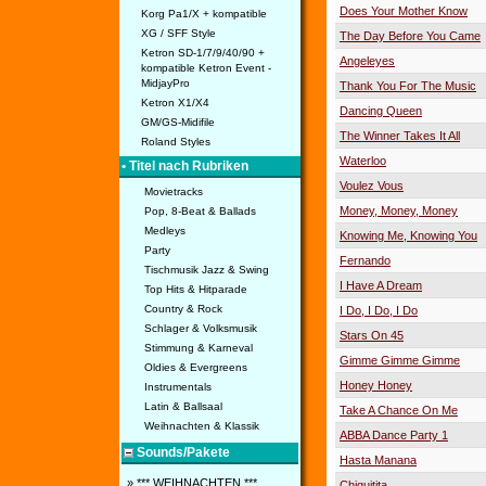
Does Your Mother Know
Korg Pa1/X + kompatible
XG / SFF Style
The Day Before You Came
Ketron SD-1/7/9/40/90 +
Angeleyes
kompatible Ketron Event -
MidjayPro
Thank You For The Music
Ketron X1/X4
Dancing Queen
GM/GS-Midifile
The Winner Takes It All
Roland Styles
Waterloo
• Titel nach Rubriken
Voulez Vous
Movietracks
Money, Money, Money
Pop, 8-Beat & Ballads
Medleys
Knowing Me, Knowing You
Party
Fernando
Tischmusik Jazz & Swing
I Have A Dream
Top Hits & Hitparade
Country & Rock
I Do, I Do, I Do
Schlager & Volksmusik
Stars On 45
Stimmung & Karneval
Gimme Gimme Gimme
Oldies & Evergreens
Honey Honey
Instrumentals
Latin & Ballsaal
Take A Chance On Me
Weihnachten & Klassik
ABBA Dance Party 1
Sounds/Pakete
Hasta Manana
» *** WEIHNACHTEN ***
Chiquitita