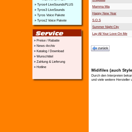
» Tyros4 LiveSoundsPLUS
Mamma Mia
» Tyros3 LiveSounds
Happy New Year
» Tyros Voice Pakete
S.O.S
» Tyros2 Voice Pakete
Summer Night City
Lay All Your Love On Me
» Preise / Rabatte
» News-Archiv
zurück
» Katalog / Download
» Wunschtitel
» Zahlung & Lieferung
» Hotline
Midifiles (auch Styl
Durch den Interpreten bekan
und viele weitere Hersteller