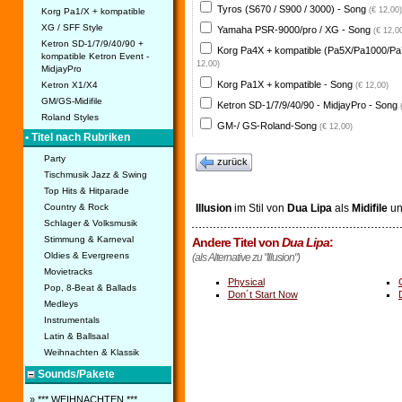
Tyros (S670 / S900 / 3000) - Song
(€ 12,00)
Korg Pa1/X + kompatible
XG / SFF Style
Yamaha PSR-9000/pro / XG - Song
(€ 12,0
Ketron SD-1/7/9/40/90 +
Korg Pa4X + kompatible (Pa5X/Pa1000/Pa
kompatible Ketron Event -
12,00)
MidjayPro
Korg Pa1X + kompatible - Song
Ketron X1/X4
(€ 12,00)
GM/GS-Midifile
Ketron SD-1/7/9/40/90 - MidjayPro - Song
Roland Styles
GM-/ GS-Roland-Song
(€ 12,00)
• Titel nach Rubriken
Party
zurück
Tischmusik Jazz & Swing
Top Hits & Hitparade
Country & Rock
Illusion
im Stil von
Dua Lipa
als
Midifile
u
Schlager & Volksmusik
Stimmung & Karneval
Andere Titel von
Dua Lipa
:
Oldies & Evergreens
(als Alternative zu "Illusion")
Movietracks
Physical
Pop, 8-Beat & Ballads
Don´t Start Now
Medleys
Instrumentals
Latin & Ballsaal
Weihnachten & Klassik
Sounds/Pakete
» *** WEIHNACHTEN ***