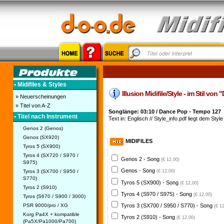
• Midifiles & Styles
Illusion Midifile/Style - im Stil von 
» Neuerscheinungen
» Titel von A-Z
Songlänge: 03:10 / Dance Pop - Tempo 127
• Titel nach Instrument
Text in: Englisch // Style_info.pdf liegt dem Style
Genos 2 (Genos)
Genos (SX920)
MIDIFILES
Tyros 5 (SX900)
Tyros 4 (SX720 / S970 /
Genos 2 - Song
(€ 12,00)
S975)
Genos - Song
Tyros 3 (SX700 / S950 /
(€ 12,00)
S770)
Tyros 5 (SX900) - Song
(€ 12,00)
Tyros 2 (S910)
Tyros 4 (S970 / S975) - Song
(€ 12,00)
Tyros (S670 / S900 / 3000)
PSR 9000/pro / XG
Tyros 3 (SX700 / S950 / S770) - Song
(€ 1
Korg Pa4X + kompatible
Tyros 2 (S910) - Song
(€ 12,00)
(Pa5X/Pa1000/Pa700)