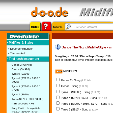
• Midifiles & Styles
Dance The Night Midifile/Style - im
» Neuerscheinungen
» Titel von A-Z
Songlänge: 02:56 / Disco Pop - Tempo 110
• Titel nach Instrument
Text in: Englisch // Style_info.pdf liegt dem Style
Genos 2 (Genos)
Genos (SX920)
MIDIFILES
Tyros 5 (SX900)
Tyros 4 (SX720 / S970 /
Genos 2 - Song
(€ 12,00)
S975)
Genos - Song
Tyros 3 (SX700 / S950 /
(€ 12,00)
S770)
Tyros 5 (SX900) - Song
(€ 12,00)
Tyros 2 (S910)
Tyros 4 (S970 / S975) - Song
(€ 12,00)
Tyros (S670 / S900 / 3000)
PSR 9000/pro / XG
Tyros 3 (SX700 / S950 / S770) - Song
(€ 1
Korg Pa4X + kompatible
Tyros 2 (S910) - Song
(€ 12,00)
(Pa5X/Pa1000/Pa700)