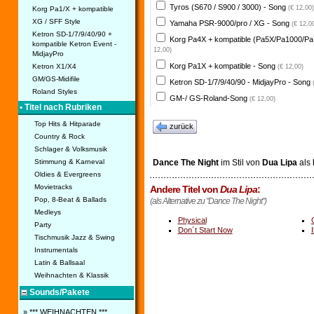
Tyros (S670 / S900 / 3000) - Song
(€ 12,00)
Korg Pa1/X + kompatible
XG / SFF Style
Yamaha PSR-9000/pro / XG - Song
(€ 12,0
Ketron SD-1/7/9/40/90 +
Korg Pa4X + kompatible (Pa5X/Pa1000/Pa
kompatible Ketron Event -
12,00)
MidjayPro
Korg Pa1X + kompatible - Song
Ketron X1/X4
(€ 12,00)
GM/GS-Midifile
Ketron SD-1/7/9/40/90 - MidjayPro - Song
Roland Styles
GM-/ GS-Roland-Song
(€ 12,00)
• Titel nach Rubriken
Top Hits & Hitparade
zurück
Country & Rock
Schlager & Volksmusik
Stimmung & Karneval
Dance The Night
im Stil von
Dua Lipa
als
Oldies & Evergreens
Movietracks
Andere Titel von
Dua Lipa
:
Pop, 8-Beat & Ballads
(als Alternative zu "Dance The Night")
Medleys
Physical
Party
Don´t Start Now
Tischmusik Jazz & Swing
Instrumentals
Latin & Ballsaal
Weihnachten & Klassik
Sounds/Pakete
» *** WEIHNACHTEN ***