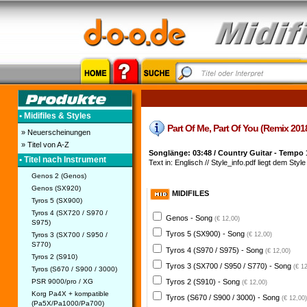
• Midifiles & Styles
Part Of Me, Part Of You (Remix 2018)
» Neuerscheinungen
» Titel von A-Z
Songlänge: 03:48 / Country Guitar - Tempo 
• Titel nach Instrument
Text in: Englisch // Style_info.pdf liegt dem Style
Genos 2 (Genos)
Genos (SX920)
MIDIFILES
Tyros 5 (SX900)
Tyros 4 (SX720 / S970 /
Genos - Song
(€ 12,00)
S975)
Tyros 5 (SX900) - Song
Tyros 3 (SX700 / S950 /
(€ 12,00)
S770)
Tyros 4 (S970 / S975) - Song
(€ 12,00)
Tyros 2 (S910)
Tyros 3 (SX700 / S950 / S770) - Song
(€ 1
Tyros (S670 / S900 / 3000)
PSR 9000/pro / XG
Tyros 2 (S910) - Song
(€ 12,00)
Korg Pa4X + kompatible
Tyros (S670 / S900 / 3000) - Song
(€ 12,00)
(Pa5X/Pa1000/Pa700)