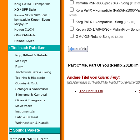
Yamaha PSR-9000/pro / XG - Song
(€ 12,0
Korg Pa1/X + kompatible
XG / SFF Style
Korg Pa4X + kompatible (Pa5X/Pa1000/Pa
Ketron SD-1/7/9/40/90 +
12,00)
kompatible Ketron Event -
Korg Pa1X + kompatible - Song
(€ 12,00)
MidjayPro
Ketron SD-1/7/9/40/90 - MidjayPro - Song
Ketron X1/X4
GM/GS-Midifile
GM-/ GS-Roland-Song
(€ 12,00)
Roland Styles
• Titel nach Rubriken
zurück
Pop, 8-Beat & Ballads
Medleys
Part Of Me, Part Of You (Remix 2018)
im 
Party
Tischmusik Jazz & Swing
Andere Titel von
Glenn Frey
:
Top Hits & Hitparade
(als Alternative zu "Part Of Me, Part Of You (Remix 20
Country & Rock
Schlager & Volksmusik
The Heat Is On
Stimmung & Karneval
Oldies & Evergreens
Movietracks
Instrumentals
Latin & Ballsaal
Weihnachten & Klassik
Sounds/Pakete
» *** WEIHNACHTEN ***