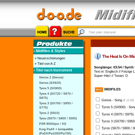
• Midifiles & Styles
The Heat Is On Midi
» Neuerscheinungen
» Titel von A-Z
Songlänge: 03:54 / Synth
• Titel nach Instrument
Text in: Englisch // Fetzige
Super-Hits! // Tonart: D
Genos 2 (Genos)
Genos (SX920)
Tyros 5 (SX900)
MIDIFILES
Tyros 4 (SX720 / S970 /
S975)
Genos - Song
(€ 12,00)
Tyros 3 (SX700 / S950 /
Tyros 5 (SX900) - So
S770)
Tyros 2 (S910)
Tyros 4 (S970 / S975)
Tyros (S670 / S900 / 3000)
Tyros 3 (SX700 / S950
PSR 9000/pro / XG
Tyros (S670 / S900 / 
Korg Pa4X + kompatible
(Pa5X/Pa1000/Pa700)