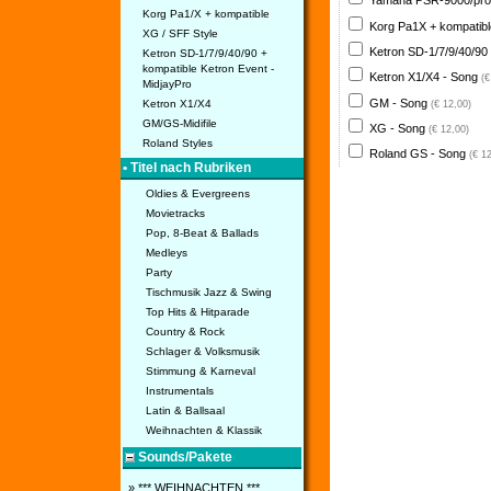
Yamaha PSR-9000/pro
Korg Pa1/X + kompatible
Korg Pa1X + kompatib
XG / SFF Style
Ketron SD-1/7/9/40/90
Ketron SD-1/7/9/40/90 +
kompatible Ketron Event -
Ketron X1/X4 - Song
(€
MidjayPro
GM - Song
Ketron X1/X4
(€ 12,00)
GM/GS-Midifile
XG - Song
(€ 12,00)
Roland Styles
Roland GS - Song
(€ 1
• Titel nach Rubriken
Oldies & Evergreens
Movietracks
Pop, 8-Beat & Ballads
Medleys
Party
Tischmusik Jazz & Swing
Top Hits & Hitparade
Country & Rock
Schlager & Volksmusik
Stimmung & Karneval
Instrumentals
Latin & Ballsaal
Weihnachten & Klassik
Sounds/Pakete
» *** WEIHNACHTEN ***