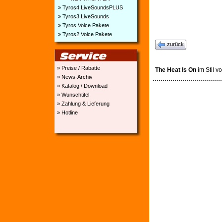
» Tyros4 LiveSoundsPLUS
» Tyros3 LiveSounds
» Tyros Voice Pakete
» Tyros2 Voice Pakete
zurück
» Preise / Rabatte
The Heat Is On
im Stil v
» News-Archiv
» Katalog / Download
» Wunschtitel
» Zahlung & Lieferung
» Hotline