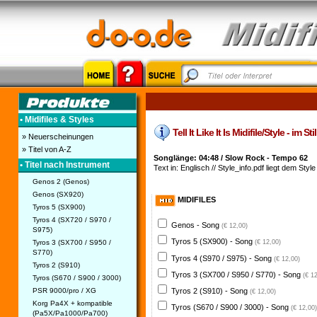
• Midifiles & Styles
Tell It Like It Is Midifile/Style - im
» Neuerscheinungen
» Titel von A-Z
Songlänge: 04:48 / Slow Rock - Tempo 62
• Titel nach Instrument
Text in: Englisch // Style_info.pdf liegt dem Style
Genos 2 (Genos)
Genos (SX920)
MIDIFILES
Tyros 5 (SX900)
Tyros 4 (SX720 / S970 /
Genos - Song
(€ 12,00)
S975)
Tyros 5 (SX900) - Song
Tyros 3 (SX700 / S950 /
(€ 12,00)
S770)
Tyros 4 (S970 / S975) - Song
(€ 12,00)
Tyros 2 (S910)
Tyros 3 (SX700 / S950 / S770) - Song
(€ 1
Tyros (S670 / S900 / 3000)
PSR 9000/pro / XG
Tyros 2 (S910) - Song
(€ 12,00)
Korg Pa4X + kompatible
Tyros (S670 / S900 / 3000) - Song
(€ 12,00)
(Pa5X/Pa1000/Pa700)