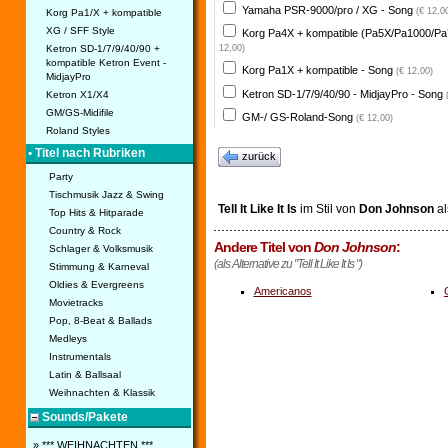
Yamaha PSR-9000/pro / XG - Song
(€ 12,0
Korg Pa1/X + kompatible
XG / SFF Style
Korg Pa4X + kompatible (Pa5X/Pa1000/Pa
Ketron SD-1/7/9/40/90 +
12,00)
kompatible Ketron Event -
Korg Pa1X + kompatible - Song
(€ 12,00)
MidjayPro
Ketron SD-1/7/9/40/90 - MidjayPro - Song
Ketron X1/X4
GM/GS-Midifile
GM-/ GS-Roland-Song
(€ 12,00)
Roland Styles
• Titel nach Rubriken
zurück
Party
Tischmusik Jazz & Swing
Tell It Like It Is
im Stil von
Don Johnson
a
Top Hits & Hitparade
Country & Rock
Andere Titel von
Don Johnson
:
Schlager & Volksmusik
(als Alternative zu "Tell It Like It Is ")
Stimmung & Karneval
Oldies & Evergreens
Americanos
Movietracks
Pop, 8-Beat & Ballads
Medleys
Instrumentals
Latin & Ballsaal
Weihnachten & Klassik
Sounds/Pakete
» *** WEIHNACHTEN ***