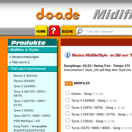
• Midifiles & Styles
Mexico Midifile/Style - im Stil von
» Neuerscheinungen
» Titel von A-Z
Songlänge: 03:22 / Swing Fox - Tempo 173
• Titel nach Instrument
Instrumental // Style_info.pdf liegt dem Style bei 
Genos 2 (Genos)
Genos (SX920)
MIDIFILES
Tyros 5 (SX900)
Tyros 4 (SX720 / S970 /
Genos - Song
(€ 12,00)
S975)
Tyros 5 (SX900) - Song
Tyros 3 (SX700 / S950 /
(€ 12,00)
S770)
Tyros 4 (S970 / S975) - Song
(€ 12,00)
Tyros 2 (S910)
Tyros 3 (SX700 / S950 / S770) - Song
(€ 1
Tyros (S670 / S900 / 3000)
PSR 9000/pro / XG
Tyros 2 (S910) - Song
(€ 12,00)
Korg Pa4X + kompatible
Tyros (S670 / S900 / 3000) - Song
(€ 12,00)
(Pa5X/Pa1000/Pa700)