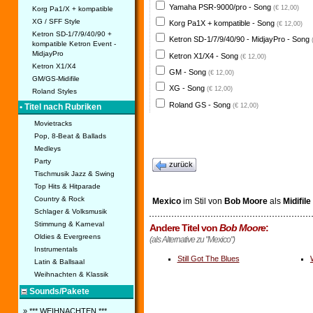
Yamaha PSR-9000/pro - Song
(€ 12,00)
Korg Pa1/X + kompatible
XG / SFF Style
Korg Pa1X + kompatible - Song
(€ 12,00)
Ketron SD-1/7/9/40/90 +
Ketron SD-1/7/9/40/90 - MidjayPro - Song
kompatible Ketron Event -
MidjayPro
Ketron X1/X4 - Song
(€ 12,00)
Ketron X1/X4
GM - Song
(€ 12,00)
GM/GS-Midifile
XG - Song
(€ 12,00)
Roland Styles
Roland GS - Song
(€ 12,00)
• Titel nach Rubriken
Movietracks
Pop, 8-Beat & Ballads
Medleys
Party
zurück
Tischmusik Jazz & Swing
Top Hits & Hitparade
Country & Rock
Mexico
im Stil von
Bob Moore
als
Midifile
Schlager & Volksmusik
Stimmung & Karneval
Andere Titel von
Bob Moore
:
Oldies & Evergreens
(als Alternative zu "Mexico")
Instrumentals
Still Got The Blues
Latin & Ballsaal
Weihnachten & Klassik
Sounds/Pakete
» *** WEIHNACHTEN ***