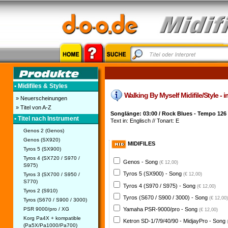
• Midifiles & Styles
Walking By Myself Midifile/Style - 
» Neuerscheinungen
» Titel von A-Z
Songlänge: 03:00 / Rock Blues - Tempo 126
• Titel nach Instrument
Text in: Englisch // Tonart: E
Genos 2 (Genos)
Genos (SX920)
MIDIFILES
Tyros 5 (SX900)
Tyros 4 (SX720 / S970 /
Genos - Song
(€ 12,00)
S975)
Tyros 5 (SX900) - Song
Tyros 3 (SX700 / S950 /
(€ 12,00)
S770)
Tyros 4 (S970 / S975) - Song
(€ 12,00)
Tyros 2 (S910)
Tyros (S670 / S900 / 3000) - Song
(€ 12,00)
Tyros (S670 / S900 / 3000)
PSR 9000/pro / XG
Yamaha PSR-9000/pro - Song
(€ 12,00)
Korg Pa4X + kompatible
Ketron SD-1/7/9/40/90 - MidjayPro - Song
(Pa5X/Pa1000/Pa700)