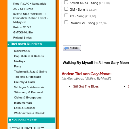
Ketron X1/X4 - Song
(€ 12,00)
Korg Pa1/X + kompatible
XG / SFF Style
GM - Song
(€ 12,00)
Ketron SD-1/7/9/40/90 +
XG - Song
(€ 12,00)
kompatible Ketron Event -
MidjayPro
Roland GS - Song
(€ 12,00)
Ketron X1/X4
GM/GS-Midifile
Roland Styles
• Titel nach Rubriken
zurück
Movietracks
Pop, 8-Beat & Ballads
Medleys
Walking By Myself
im Stil von
Gary Moor
Party
Tischmusik Jazz & Swing
Andere Titel von
Gary Moore
:
Top Hits & Hitparade
(als Alternative zu "Walking By Myself")
Country & Rock
Still Got The Blues
Schlager & Volksmusik
Stimmung & Karneval
Oldies & Evergreens
Instrumentals
Latin & Ballsaal
Weihnachten & Klassik
Sounds/Pakete
» *** WEIHNACHTEN ***