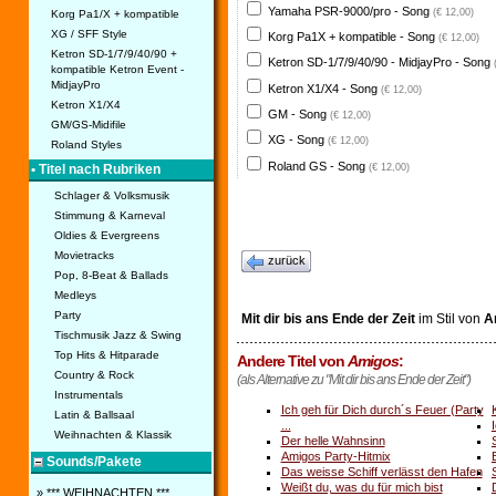
Yamaha PSR-9000/pro - Song
(€ 12,00)
Korg Pa1/X + kompatible
XG / SFF Style
Korg Pa1X + kompatible - Song
(€ 12,00)
Ketron SD-1/7/9/40/90 +
Ketron SD-1/7/9/40/90 - MidjayPro - Song
kompatible Ketron Event -
MidjayPro
Ketron X1/X4 - Song
(€ 12,00)
Ketron X1/X4
GM - Song
(€ 12,00)
GM/GS-Midifile
XG - Song
(€ 12,00)
Roland Styles
Roland GS - Song
(€ 12,00)
• Titel nach Rubriken
Schlager & Volksmusik
Stimmung & Karneval
Oldies & Evergreens
Movietracks
zurück
Pop, 8-Beat & Ballads
Medleys
Party
Mit dir bis ans Ende der Zeit
im Stil von
A
Tischmusik Jazz & Swing
Top Hits & Hitparade
Andere Titel von
Amigos
:
Country & Rock
(als Alternative zu "Mit dir bis ans Ende der Zeit")
Instrumentals
Ich geh für Dich durch´s Feuer (Party
Latin & Ballsaal
...
Weihnachten & Klassik
Der helle Wahnsinn
Amigos Party-Hitmix
Sounds/Pakete
Das weisse Schiff verlässt den Hafen
Weißt du, was du für mich bist
» *** WEIHNACHTEN ***