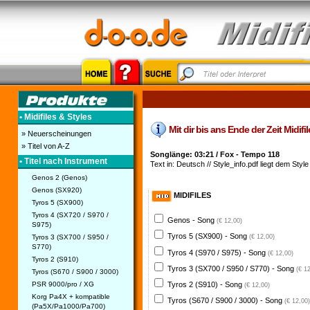
• Midifiles & Styles
Mit dir bis ans Ende der Zeit Midifil
» Neuerscheinungen
» Titel von A-Z
Songlänge: 03:21 / Fox - Tempo 118
• Titel nach Instrument
Text in: Deutsch // Style_info.pdf liegt dem Style 
Genos 2 (Genos)
Genos (SX920)
MIDIFILES
Tyros 5 (SX900)
Tyros 4 (SX720 / S970 /
Genos - Song
(€ 12,00)
S975)
Tyros 5 (SX900) - Song
Tyros 3 (SX700 / S950 /
(€ 12,00)
S770)
Tyros 4 (S970 / S975) - Song
(€ 12,00)
Tyros 2 (S910)
Tyros 3 (SX700 / S950 / S770) - Song
(€ 1
Tyros (S670 / S900 / 3000)
PSR 9000/pro / XG
Tyros 2 (S910) - Song
(€ 12,00)
Korg Pa4X + kompatible
Tyros (S670 / S900 / 3000) - Song
(€ 12,00)
(Pa5X/Pa1000/Pa700)