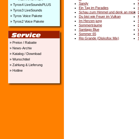
Sandy
» Tyros4 LiveSoundsPLUS
Ein Tag im Paradies
» Tyros3 LiveSounds
Schau zum Himmel und denk an mich
» Tyros Voice Pakete
Du bist wie Feuer im Vulkan
Im Herzen jung
» Tyros2 Voice Pakete
Sommerträume
Santiago Blue
Sommer 65
Rio Grande (Diskofox Mix)
» Preise / Rabatte
» News-Archiv
» Katalog / Download
» Wunschtitel
» Zahlung & Lieferung
» Hotline