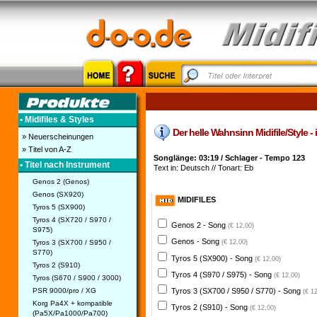
• Midifiles & Styles
Der helle Wahnsinn Midifile/Style -
» Neuerscheinungen
» Titel von A-Z
Songlänge: 03:19 / Schlager - Tempo 123
• Titel nach Instrument
Text in: Deutsch // Tonart: Eb
Genos 2 (Genos)
Genos (SX920)
MIDIFILES
Tyros 5 (SX900)
Tyros 4 (SX720 / S970 /
Genos 2 - Song
(€ 12,00)
S975)
Genos - Song
Tyros 3 (SX700 / S950 /
(€ 12,00)
S770)
Tyros 5 (SX900) - Song
(€ 12,00)
Tyros 2 (S910)
Tyros 4 (S970 / S975) - Song
(€ 12,00)
Tyros (S670 / S900 / 3000)
PSR 9000/pro / XG
Tyros 3 (SX700 / S950 / S770) - Song
(€ 1
Korg Pa4X + kompatible
Tyros 2 (S910) - Song
(€ 12,00)
(Pa5X/Pa1000/Pa700)