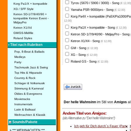
Tyros (S670 / S900 / 3000) - Song
(€ 12,00)
Korg Pa1/X + kompatible
XG / SFF Style
Yamaha PSR-9000/pro - Song
(€ 12,00)
Ketron SD-1/7/9/40/90 +
Korg Pa4X + kompatible (Pa5X/Pa1000/Pa
kompatible Ketron Event -
12,00)
MidjayPro
Korg Pa1X + kompatible - Song
Ketron X1/X4
(€ 12,00)
GM/GS-Midifile
Ketron SD-1/7/9/40/90 - MidjayPro - Song
Roland Styles
Ketron X1/X4 - Song
(€ 12,00)
• Titel nach Rubriken
GM - Song
(€ 12,00)
Pop, 8-Beat & Ballads
XG - Song
(€ 12,00)
Medleys
Roland GS - Song
(€ 12,00)
Party
Tischmusik Jazz & Swing
Top Hits & Hitparade
Country & Rock
Schlager & Volksmusik
zurück
Stimmung & Karneval
Oldies & Evergreens
Movietracks
Der helle Wahnsinn
im Stil von
Amigos
a
Instrumentals
Latin & Ballsaal
Andere Titel von
Amigos
:
Weihnachten & Klassik
(als Alternative zu "Der helle Wahnsinn")
Sounds/Pakete
Ich geh für Dich durch´s Feuer (Party
...
» *** WEIHNACHTEN ***