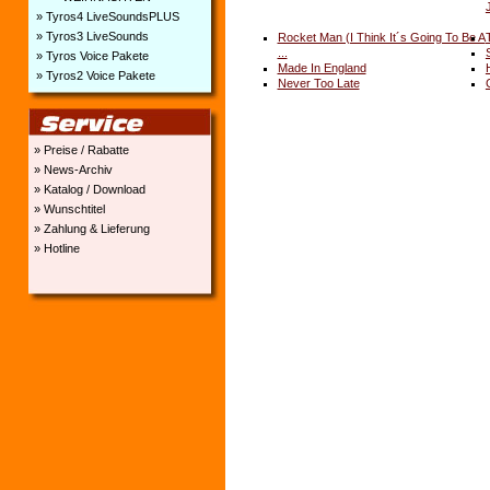
» Tyros4 LiveSoundsPLUS
» Tyros3 LiveSounds
Rocket Man (I Think It´s Going To Be A
...
» Tyros Voice Pakete
Made In England
» Tyros2 Voice Pakete
Never Too Late
» Preise / Rabatte
» News-Archiv
» Katalog / Download
» Wunschtitel
» Zahlung & Lieferung
» Hotline