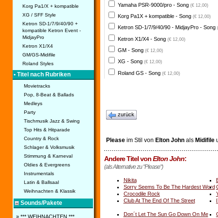
Yamaha PSR-9000/pro - Song
(€ 12,00)
Korg Pa1/X + kompatible
XG / SFF Style
Korg Pa1X + kompatible - Song
(€ 12,00)
Ketron SD-1/7/9/40/90 +
Ketron SD-1/7/9/40/90 - MidjayPro - Song
kompatible Ketron Event -
MidjayPro
Ketron X1/X4 - Song
(€ 12,00)
Ketron X1/X4
GM - Song
(€ 12,00)
GM/GS-Midifile
XG - Song
(€ 12,00)
Roland Styles
Roland GS - Song
(€ 12,00)
• Titel nach Rubriken
Movietracks
Pop, 8-Beat & Ballads
Medleys
Party
zurück
Tischmusik Jazz & Swing
Top Hits & Hitparade
Country & Rock
Please
im Stil von
Elton John
als
Midifile
Schlager & Volksmusik
Stimmung & Karneval
Andere Titel von
Elton John
:
Oldies & Evergreens
(als Alternative zu "Please")
Instrumentals
Nikita
Latin & Ballsaal
Sorry Seems To Be The Hardest Word
Weihnachten & Klassik
Crocodile Rock
Club At The End Of The Street
Sounds/Pakete
Don´t Let The Sun Go Down On Me
» *** WEIHNACHTEN ***