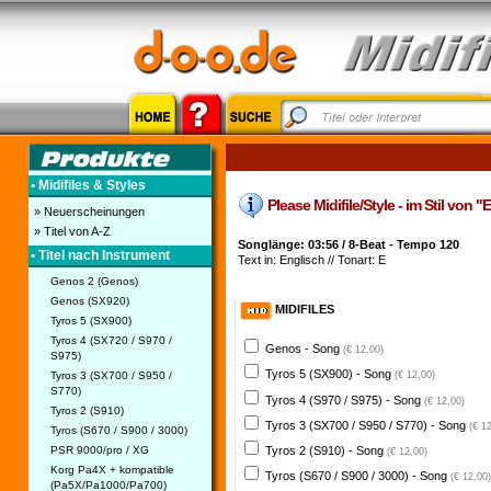
• Midifiles & Styles
Please Midifile/Style - im Stil von 
» Neuerscheinungen
» Titel von A-Z
Songlänge: 03:56 / 8-Beat - Tempo 120
• Titel nach Instrument
Text in: Englisch // Tonart: E
Genos 2 (Genos)
Genos (SX920)
MIDIFILES
Tyros 5 (SX900)
Tyros 4 (SX720 / S970 /
Genos - Song
(€ 12,00)
S975)
Tyros 5 (SX900) - Song
Tyros 3 (SX700 / S950 /
(€ 12,00)
S770)
Tyros 4 (S970 / S975) - Song
(€ 12,00)
Tyros 2 (S910)
Tyros 3 (SX700 / S950 / S770) - Song
(€ 1
Tyros (S670 / S900 / 3000)
PSR 9000/pro / XG
Tyros 2 (S910) - Song
(€ 12,00)
Korg Pa4X + kompatible
Tyros (S670 / S900 / 3000) - Song
(€ 12,00)
(Pa5X/Pa1000/Pa700)