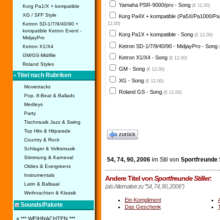
Yamaha PSR-9000/pro - Song
(€ 12,00)
Korg Pa1/X + kompatible
XG / SFF Style
Korg Pa4X + kompatible (Pa5X/Pa1000/Pa
Ketron SD-1/7/9/40/90 +
12,00)
kompatible Ketron Event -
Korg Pa1X + kompatible - Song
(€ 12,00)
MidjayPro
Ketron SD-1/7/9/40/90 - MidjayPro - Song
Ketron X1/X4
GM/GS-Midifile
Ketron X1/X4 - Song
(€ 12,00)
Roland Styles
GM - Song
(€ 12,00)
• Titel nach Rubriken
XG - Song
(€ 12,00)
Movietracks
Roland GS - Song
(€ 12,00)
Pop, 8-Beat & Ballads
Medleys
Party
Tischmusik Jazz & Swing
Top Hits & Hitparade
zurück
Country & Rock
Schlager & Volksmusik
Stimmung & Karneval
54, 74, 90, 2006
im Stil von
Sportfreunde S
Oldies & Evergreens
Instrumentals
Andere Titel von
Sportfreunde Stiller
:
Latin & Ballsaal
(als Alternative zu "54, 74, 90, 2006")
Weihnachten & Klassik
Ein Kompliment
Sounds/Pakete
Das Geschenk
» *** WEIHNACHTEN ***