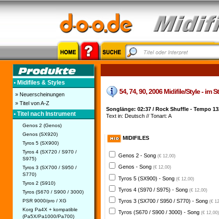
• Midifiles & Styles
54, 74, 90, 2006 Midifile/Style - im S
» Neuerscheinungen
» Titel von A-Z
Songlänge: 02:37 / Rock Shuffle - Tempo 13
• Titel nach Instrument
Text in: Deutsch // Tonart: A
Genos 2 (Genos)
Genos (SX920)
MIDIFILES
Tyros 5 (SX900)
Tyros 4 (SX720 / S970 /
Genos 2 - Song
(€ 12,00)
S975)
Genos - Song
Tyros 3 (SX700 / S950 /
(€ 12,00)
S770)
Tyros 5 (SX900) - Song
(€ 12,00)
Tyros 2 (S910)
Tyros 4 (S970 / S975) - Song
(€ 12,00)
Tyros (S670 / S900 / 3000)
PSR 9000/pro / XG
Tyros 3 (SX700 / S950 / S770) - Song
(€ 1
Korg Pa4X + kompatible
Tyros (S670 / S900 / 3000) - Song
(€ 12,00)
(Pa5X/Pa1000/Pa700)