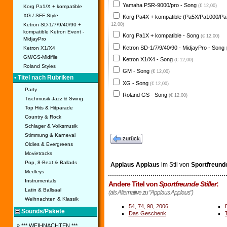
Yamaha PSR-9000/pro - Song
(€ 12,00)
Korg Pa1/X + kompatible
XG / SFF Style
Korg Pa4X + kompatible (Pa5X/Pa1000/Pa
Ketron SD-1/7/9/40/90 +
12,00)
kompatible Ketron Event -
Korg Pa1X + kompatible - Song
(€ 12,00)
MidjayPro
Ketron SD-1/7/9/40/90 - MidjayPro - Song
Ketron X1/X4
GM/GS-Midifile
Ketron X1/X4 - Song
(€ 12,00)
Roland Styles
GM - Song
(€ 12,00)
• Titel nach Rubriken
XG - Song
(€ 12,00)
Party
Roland GS - Song
(€ 12,00)
Tischmusik Jazz & Swing
Top Hits & Hitparade
Country & Rock
Schlager & Volksmusik
Stimmung & Karneval
zurück
Oldies & Evergreens
Movietracks
Pop, 8-Beat & Ballads
Applaus Applaus
im Stil von
Sportfreunde
Medleys
Instrumentals
Andere Titel von
Sportfreunde Stiller
:
Latin & Ballsaal
(als Alternative zu "Applaus Applaus")
Weihnachten & Klassik
54, 74, 90, 2006
Sounds/Pakete
Das Geschenk
» *** WEIHNACHTEN ***