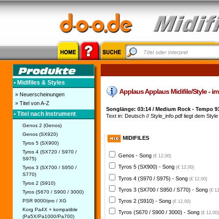
• Midifiles & Styles
Applaus Applaus Midifile/Style - im 
» Neuerscheinungen
» Titel von A-Z
Songlänge: 03:14 / Medium Rock - Tempo 9
• Titel nach Instrument
Text in: Deutsch // Style_info.pdf liegt dem Style 
Genos 2 (Genos)
Genos (SX920)
MIDIFILES
Tyros 5 (SX900)
Tyros 4 (SX720 / S970 /
Genos - Song
(€ 12,00)
S975)
Tyros 5 (SX900) - Song
Tyros 3 (SX700 / S950 /
(€ 12,00)
S770)
Tyros 4 (S970 / S975) - Song
(€ 12,00)
Tyros 2 (S910)
Tyros 3 (SX700 / S950 / S770) - Song
(€ 1
Tyros (S670 / S900 / 3000)
PSR 9000/pro / XG
Tyros 2 (S910) - Song
(€ 12,00)
Korg Pa4X + kompatible
Tyros (S670 / S900 / 3000) - Song
(€ 12,00)
(Pa5X/Pa1000/Pa700)