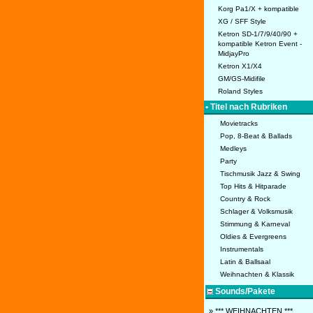
Korg Pa1/X + kompatible
XG / SFF Style
Ketron SD-1/7/9/40/90 +
kompatible Ketron Event -
MidjayPro
Ketron X1/X4
GM/GS-Midifile
Roland Styles
• Titel nach Rubriken
Movietracks
Pop, 8-Beat & Ballads
Medleys
Party
Tischmusik Jazz & Swing
Top Hits & Hitparade
Country & Rock
Schlager & Volksmusik
Stimmung & Karneval
Oldies & Evergreens
Instrumentals
Latin & Ballsaal
Weihnachten & Klassik
Sounds/Pakete
» *** WEIHNACHTEN ***