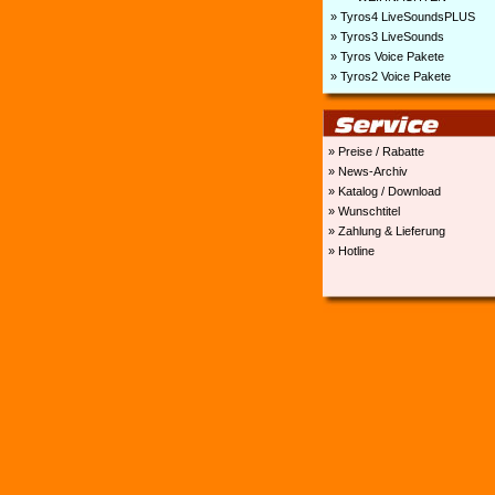
» Tyros4 LiveSoundsPLUS
» Tyros3 LiveSounds
» Tyros Voice Pakete
» Tyros2 Voice Pakete
» Preise / Rabatte
» News-Archiv
» Katalog / Download
» Wunschtitel
» Zahlung & Lieferung
» Hotline