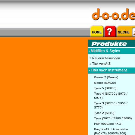
• Midifiles & Styles
» Neuerscheinungen
» Titel von A-Z
• Titel nach Instrument
Genos 2 (Genos)
Genos (SX920)
Tyros 5 (SX900)
Tyros 4 (SX720 / S970 /
S975)
Tyros 3 (SX700 / S950 /
S770)
Tyros 2 (S910)
Tyros (S670 / S900 / 3000)
PSR 9000/pro / XG
Korg Pa4X + kompatible
(Pa5X/Pa1000/Pa700)