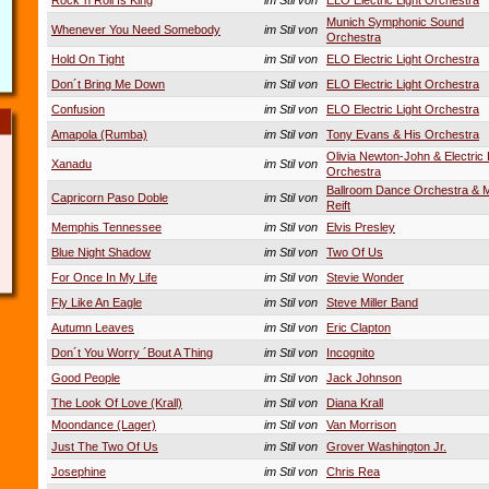
Rock´n Roll Is King
im Stil von
ELO Electric Light Orchestra
Munich Symphonic Sound
Whenever You Need Somebody
im Stil von
Orchestra
Hold On Tight
im Stil von
ELO Electric Light Orchestra
Don´t Bring Me Down
im Stil von
ELO Electric Light Orchestra
Confusion
im Stil von
ELO Electric Light Orchestra
Amapola (Rumba)
im Stil von
Tony Evans & His Orchestra
Olivia Newton-John & Electric 
Xanadu
im Stil von
Orchestra
Ballroom Dance Orchestra & 
Capricorn Paso Doble
im Stil von
Reift
Memphis Tennessee
im Stil von
Elvis Presley
Blue Night Shadow
im Stil von
Two Of Us
For Once In My Life
im Stil von
Stevie Wonder
Fly Like An Eagle
im Stil von
Steve Miller Band
Autumn Leaves
im Stil von
Eric Clapton
Don´t You Worry ´Bout A Thing
im Stil von
Incognito
Good People
im Stil von
Jack Johnson
The Look Of Love (Krall)
im Stil von
Diana Krall
Moondance (Lager)
im Stil von
Van Morrison
Just The Two Of Us
im Stil von
Grover Washington Jr.
Josephine
im Stil von
Chris Rea