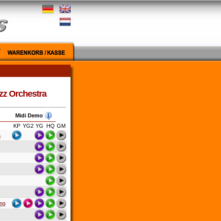
azz Orchestra
Midi Demo
KP
YG2
YG
HQ
GM
a
ong