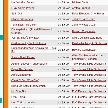
Me And Mrs. Jones
im Stil von
Michael Buble
I Say A Little Prayer
im Stil von
Aretha Franklin
Satin Doll
im Stil von
Duke Ellington / Chet Baker
Shattered Dreams
im Stil von
Johnny Hates Jazz
Turn Back The Clock
im Stil von
Johnny Hates Jazz
Dann geh doch (Royal Philharmonic
im Stil von
Howard Carpendale
Orches...
Yes Sir, That´s My Baby
im Stil von
Swiss Dixiland Jazz Band
Golden Honky Tonk Melodies
im Stil von
Golden Nightingale Orchestra
Du fängst den Wind niemals ein (Royal
im Stil von
Howard Carpendale
P...
West End Metropolitan Jazz
James Bond Theme
im Stil von
Ensemble Of London
Autumn Leaves (Tango Solair)
im Stil von
Tony Evans & His Orchestra
Begin The Beguine
im Stil von
Tony Evans & His Orchestra
Ain´t Misbehavin´
im Stil von
Tony Evans & His Orchestra
C´est Ci Bon (Cha Cha)
im Stil von
Tony Evans & His Orchestra
Killing Me Softly (Tanzversion)
im Stil von
Tony Evans & His Orchestra
Mr. Blue Sky
im Stil von
ELO Electric Light Orchestra
Livin´ Thing
im Stil von
ELO Electric Light Orchestra
Last Train to London
im Stil von
ELO Electric Light Orchestra