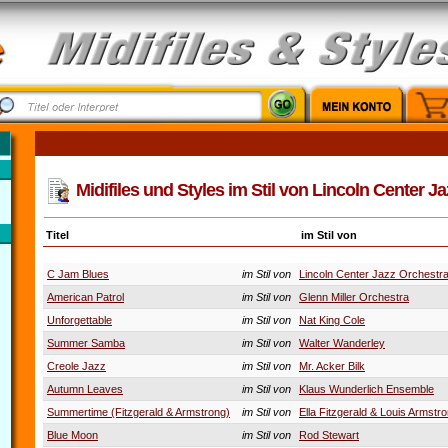
Midifiles und Styles im Stil von Lincoln Center J
Titel
im Stil von
C Jam Blues
im Stil von
Lincoln Center Jazz Orchestr
American Patrol
im Stil von
Glenn Miller Orchestra
Unforgettable
im Stil von
Nat King Cole
Summer Samba
im Stil von
Walter Wanderley
Creole Jazz
im Stil von
Mr. Acker Bilk
Autumn Leaves
im Stil von
Klaus Wunderlich Ensemble
Summertime (Fitzgerald & Armstrong)
im Stil von
Ella Fitzgerald & Louis Armstr
Blue Moon
im Stil von
Rod Stewart