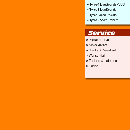
» Tyros4 LiveSoundsPLUS
» Tyros3 LiveSounds
» Tyros Voice Pakete
» Tyros2 Voice Pakete
» Preise / Rabatte
» News-Archiv
» Katalog / Download
» Wunschtitel
» Zahlung & Lieferung
» Hotline