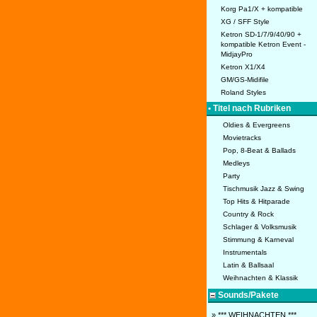
Korg Pa1/X + kompatible
XG / SFF Style
Ketron SD-1/7/9/40/90 +
kompatible Ketron Event -
MidjayPro
Ketron X1/X4
GM/GS-Midifile
Roland Styles
• Titel nach Rubriken
Oldies & Evergreens
Movietracks
Pop, 8-Beat & Ballads
Medleys
Party
Tischmusik Jazz & Swing
Top Hits & Hitparade
Country & Rock
Schlager & Volksmusik
Stimmung & Karneval
Instrumentals
Latin & Ballsaal
Weihnachten & Klassik
Sounds/Pakete
» *** WEIHNACHTEN ***