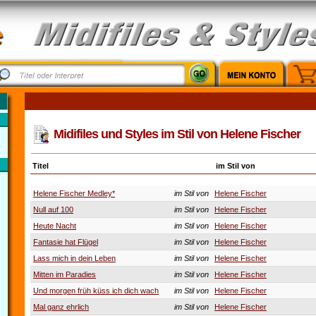
Midifiles und Styles im Stil von Helene Fischer
Titel
im Stil von
Helene Fischer Medley*
im Stil von
Helene Fischer
Null auf 100
im Stil von
Helene Fischer
Heute Nacht
im Stil von
Helene Fischer
Fantasie hat Flügel
im Stil von
Helene Fischer
Lass mich in dein Leben
im Stil von
Helene Fischer
Mitten im Paradies
im Stil von
Helene Fischer
Und morgen früh küss ich dich wach
im Stil von
Helene Fischer
Mal ganz ehrlich
im Stil von
Helene Fischer