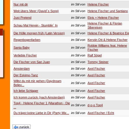
Nur mit dir
im Stil von
Helene Fischer
Weit übers Meer (David´s Song)
im Stil von
Helene Fischer und Santiano
Just Pretend
im Stil von
Elvis + Helene Fischer
Helene Fischer & Florian
Schau Mal Herein - Stumblin´ In
im Stil von
Slbereisen
Die Hölle morgen früh (Latin Version)
im Stil von
Helene Fischer & Beatrice Egl
Regenbogenfarben
im Stil von
Kerstin Ott & Helene Fischer
Robbie Williams feat. Helene
Santa Baby
im Stil von
Fischer
Verliebte Fischer
im Stil von
Ralf Sögel
Die Fischer von San Juan
im Stil von
Tommy Steiner
Amsterdam
im Stil von
Axel Fischer
Der Eskimo-Tanz
im Stil von
Axel Fischer
Willst du mit mir gehen (Daydream
im Stil von
Axel Fischer
Believ...
Ich liebe Schlager
im Stil von
Axel Fischer
Ich komm zurück (nach Amsterdam)
im Stil von
Axel Fischer
Top4 - Helene Fischer 1 (Marathon - Die
im Stil von
d-o-o Top4
...
Du trägst keine Liebe in Dir (Party Mix...
im Stil von
Axel Fischer / Echt
zurück