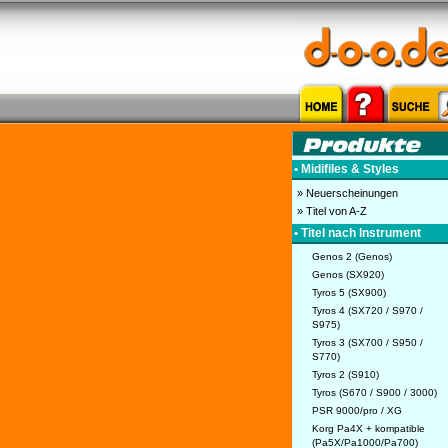
• Midifiles & Styles
» Neuerscheinungen
» Titel von A-Z
• Titel nach Instrument
Genos 2 (Genos)
Genos (SX920)
Tyros 5 (SX900)
Tyros 4 (SX720 / S970 /
S975)
Tyros 3 (SX700 / S950 /
S770)
Tyros 2 (S910)
Tyros (S670 / S900 / 3000)
PSR 9000/pro / XG
Korg Pa4X + kompatible
(Pa5X/Pa1000/Pa700)