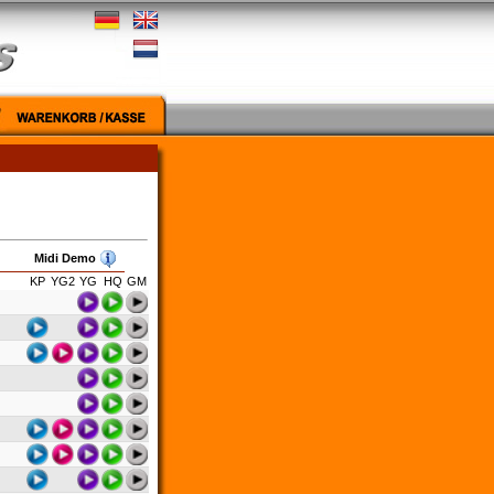
Midi Demo
KP
YG2
YG
HQ
GM