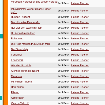
Vergeben, vergessen und wieder vertrau
im Stil von
Helene Fischer
´...
Ich will immer wieder dieses Fieber
im Stil von
Helene Fischer
spü...
Hundert Prozent
im Stil von
Helene Fischer
Der ultimative Dance-Mix
im Stil von
Helene Fischer
Nur wer den Wahnsinn liebt
im Stil von
Helene Fischer
Du kennst mich doch
im Stil von
Helene Fischer
Phänomen
im Stil von
Helene Fischer
Die Hölle morgen früh (Album Mix)
im Stil von
Helene Fischer
Die Biene Maja
im Stil von
Helene Fischer
Fehlerfrei
im Stil von
Helene Fischer
Feuerwerk
im Stil von
Helene Fischer
Wunder dich nicht
im Stil von
Helene Fischer
Atemlos durch die Nacht
im Stil von
Helene Fischer
Marathon
im Stil von
Helene Fischer
Mit keinem Andern
im Stil von
Helene Fischer
Herzbeben
im Stil von
Helene Fischer
Flieger
im Stil von
Helene Fischer
Achterbahn
im Stil von
Helene Fischer
Viva La Vida HF
im Stil von
Helene Fischer