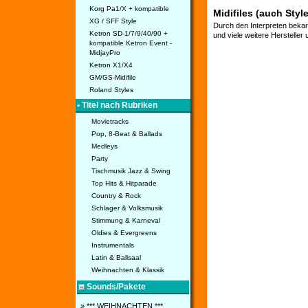
Korg Pa1/X + kompatible
Midifiles (auch Styl
XG / SFF Style
Durch den Interpreten bekan
Ketron SD-1/7/9/40/90 +
und viele weitere Hersteller
kompatible Ketron Event -
MidjayPro
Ketron X1/X4
GM/GS-Midifile
Roland Styles
• Titel nach Rubriken
Movietracks
Pop, 8-Beat & Ballads
Medleys
Party
Tischmusik Jazz & Swing
Top Hits & Hitparade
Country & Rock
Schlager & Volksmusik
Stimmung & Karneval
Oldies & Evergreens
Instrumentals
Latin & Ballsaal
Weihnachten & Klassik
Sounds/Pakete
» *** WEIHNACHTEN ***