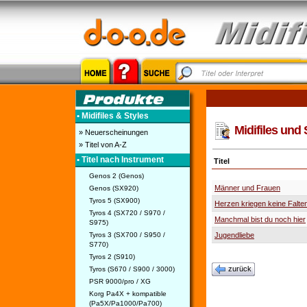
• Midifiles & Styles
Midifiles und 
» Neuerscheinungen
» Titel von A-Z
• Titel nach Instrument
Titel
Genos 2 (Genos)
Männer und Frauen
Genos (SX920)
Tyros 5 (SX900)
Herzen kriegen keine Falte
Tyros 4 (SX720 / S970 /
Manchmal bist du noch hier
S975)
Tyros 3 (SX700 / S950 /
Jugendliebe
S770)
Tyros 2 (S910)
zurück
Tyros (S670 / S900 / 3000)
PSR 9000/pro / XG
Korg Pa4X + kompatible
(Pa5X/Pa1000/Pa700)