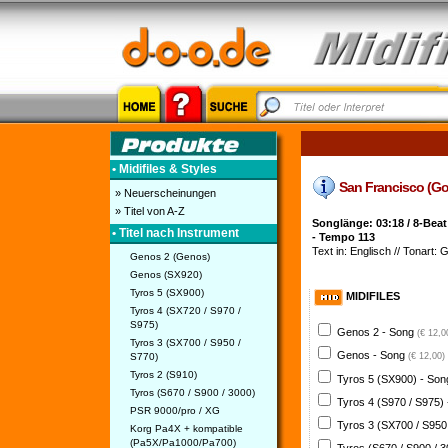
• Midifiles & Styles
San Francisco (Goin
» Neuerscheinungen
» Titel von A-Z
Songlänge: 03:18 / 8-Beat
• Titel nach Instrument
- Tempo 113
Text in: Englisch // Tonart: 
Genos 2 (Genos)
Genos (SX920)
Tyros 5 (SX900)
MIDIFILES
Tyros 4 (SX720 / S970 /
S975)
Genos 2 - Song
(€ 12,0
Tyros 3 (SX700 / S950 /
Genos - Song
S770)
(€ 12,00)
Tyros 2 (S910)
Tyros 5 (SX900) - So
Tyros (S670 / S900 / 3000)
Tyros 4 (S970 / S975)
PSR 9000/pro / XG
Tyros 3 (SX700 / S950
Korg Pa4X + kompatible
(Pa5X/Pa1000/Pa700)