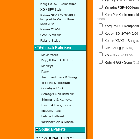
Tyros (S670 / S900 / 
Korg Pa1/X + kompatible
Yamaha PSR-9000/pro
XG / SFF Style
Korg Pa4X + kompatib
Ketron SD-1/7/9/40/90 +
kompatible Ketron Event -
12,00)
MidjayPro
Korg Pa1X + kompatib
Ketron X1/X4
Ketron SD-1/7/9/40/90
GM/GS-Midifile
Ketron X1/X4 - Song
Roland Styles
(€
• Titel nach Rubriken
GM - Song
(€ 12,00)
Movietracks
XG - Song
(€ 12,00)
Pop, 8-Beat & Ballads
Roland GS - Song
(€ 1
Medleys
Party
Tischmusik Jazz & Swing
Top Hits & Hitparade
Country & Rock
Schlager & Volksmusik
Stimmung & Karneval
Oldies & Evergreens
Instrumentals
Latin & Ballsaal
Weihnachten & Klassik
Sounds/Pakete
» *** WEIHNACHTEN ***