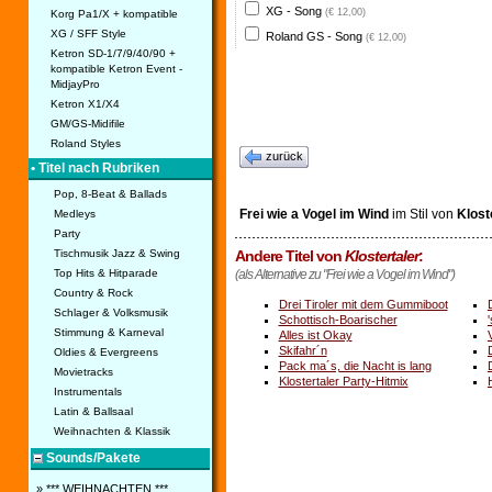
XG - Song
(€ 12,00)
Korg Pa1/X + kompatible
XG / SFF Style
Roland GS - Song
(€ 12,00)
Ketron SD-1/7/9/40/90 +
kompatible Ketron Event -
MidjayPro
Ketron X1/X4
GM/GS-Midifile
Roland Styles
zurück
• Titel nach Rubriken
Pop, 8-Beat & Ballads
Frei wie a Vogel im Wind
im Stil von
Klost
Medleys
Party
Andere Titel von
Klostertaler
:
Tischmusik Jazz & Swing
(als Alternative zu "Frei wie a Vogel im Wind")
Top Hits & Hitparade
Country & Rock
Drei Tiroler mit dem Gummiboot
Schlager & Volksmusik
Schottisch-Boarischer
Stimmung & Karneval
Alles ist Okay
Skifahr´n
Oldies & Evergreens
Pack ma´s, die Nacht is lang
Movietracks
Klostertaler Party-Hitmix
Instrumentals
Latin & Ballsaal
Weihnachten & Klassik
Sounds/Pakete
» *** WEIHNACHTEN ***