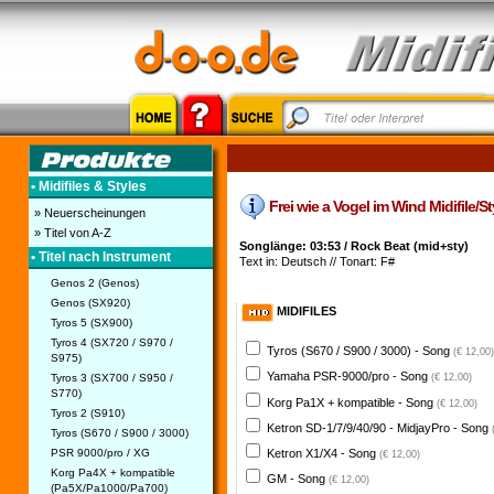
• Midifiles & Styles
Frei wie a Vogel im Wind Midifile/Sty
» Neuerscheinungen
» Titel von A-Z
Songlänge: 03:53 / Rock Beat (mid+sty)
• Titel nach Instrument
Text in: Deutsch // Tonart: F#
Genos 2 (Genos)
Genos (SX920)
MIDIFILES
Tyros 5 (SX900)
Tyros 4 (SX720 / S970 /
Tyros (S670 / S900 / 3000) - Song
(€ 12,00)
S975)
Yamaha PSR-9000/pro - Song
Tyros 3 (SX700 / S950 /
(€ 12,00)
S770)
Korg Pa1X + kompatible - Song
(€ 12,00)
Tyros 2 (S910)
Ketron SD-1/7/9/40/90 - MidjayPro - Song
Tyros (S670 / S900 / 3000)
PSR 9000/pro / XG
Ketron X1/X4 - Song
(€ 12,00)
Korg Pa4X + kompatible
GM - Song
(€ 12,00)
(Pa5X/Pa1000/Pa700)