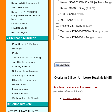
Ketron SD-1/7/9/40/90 - MidjayPro - Song
Korg Pa1/X + kompatible
XG / SFF Style
Ketron X1/X4 - Song
(€ 12,00)
Ketron SD-1/7/9/40/90 +
GM - Song
(€ 12,00)
kompatible Ketron Event -
MidjayPro
XG - Song
(€ 12,00)
Ketron X1/X4
Roland GS - Song
(€ 12,00)
GM/GS-Midifile
Technics KN-6000/6500 - Song
(€ 12,00)
Roland Styles
Technics KN-7000 - Song
(€ 12,00)
• Titel nach Rubriken
Pop, 8-Beat & Ballads
Medleys
Party
Tischmusik Jazz & Swing
Top Hits & Hitparade
zurück
Country & Rock
Schlager & Volksmusik
Stimmung & Karneval
Gloria
im Stil von
Umberto Tozzi
als
Midifi
Oldies & Evergreens
Movietracks
Andere Titel von
Umberto Tozzi
:
Instrumentals
(als Alternative zu "Gloria")
Latin & Ballsaal
Weihnachten & Klassik
Gente di mare
Sounds/Pakete
» *** WEIHNACHTEN ***