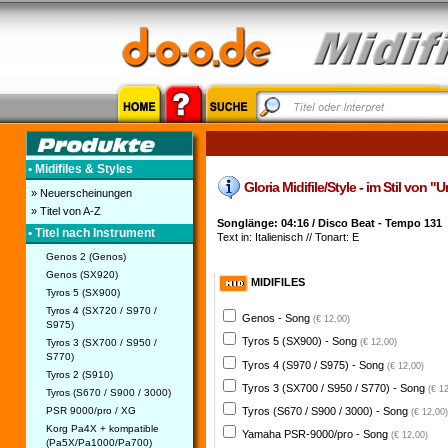
• Midifiles & Styles
Gloria Midifile/Style - im Stil von "
» Neuerscheinungen
» Titel von A-Z
Songlänge: 04:16 / Disco Beat - Tempo 131
• Titel nach Instrument
Text in: Italienisch // Tonart: E
Genos 2 (Genos)
Genos (SX920)
MIDIFILES
Tyros 5 (SX900)
Tyros 4 (SX720 / S970 /
Genos - Song
(€ 12,00)
S975)
Tyros 5 (SX900) - Song
Tyros 3 (SX700 / S950 /
(€ 12,00)
S770)
Tyros 4 (S970 / S975) - Song
(€ 12,00)
Tyros 2 (S910)
Tyros 3 (SX700 / S950 / S770) - Song
(€ 1
Tyros (S670 / S900 / 3000)
PSR 9000/pro / XG
Tyros (S670 / S900 / 3000) - Song
(€ 12,00)
Korg Pa4X + kompatible
Yamaha PSR-9000/pro - Song
(€ 12,00)
(Pa5X/Pa1000/Pa700)