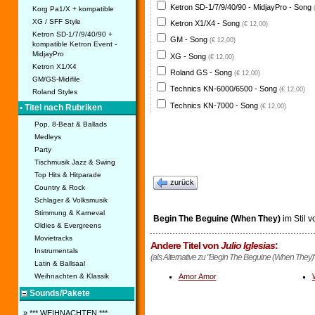
Ketron SD-1/7/9/40/90 - MidjayPro - Song
Korg Pa1/X + kompatible
XG / SFF Style
Ketron X1/X4 - Song
(€ 12,00)
Ketron SD-1/7/9/40/90 +
GM - Song
(€ 12,00)
kompatible Ketron Event -
MidjayPro
XG - Song
(€ 12,00)
Ketron X1/X4
Roland GS - Song
(€ 12,00)
GM/GS-Midifile
Technics KN-6000/6500 - Song
(€ 12,00)
Roland Styles
Technics KN-7000 - Song
(€ 12,00)
• Titel nach Rubriken
Pop, 8-Beat & Ballads
Medleys
Party
Tischmusik Jazz & Swing
Top Hits & Hitparade
zurück
Country & Rock
Schlager & Volksmusik
Stimmung & Karneval
Begin The Beguine (When They)
im Stil 
Oldies & Evergreens
Movietracks
Andere Titel von
Julio Iglesias
:
Instrumentals
(als Alternative zu "Begin The Beguine (When They)"
Latin & Ballsaal
Weihnachten & Klassik
Amor Amor
Sounds/Pakete
» *** WEIHNACHTEN ***