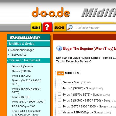
• Midifiles & Styles
Begin The Beguine (When They) Midif
» Neuerscheinungen
» Titel von A-Z
Songlänge: 05:08 / Disco Samba - Tempo 11
• Titel nach Instrument
Text in: Deutsch // Tonart: C
Genos 2 (Genos)
Genos (SX920)
MIDIFILES
Tyros 5 (SX900)
Tyros 4 (SX720 / S970 /
Genos - Song
(€ 12,00)
S975)
Tyros 5 (SX900) - Song
Tyros 3 (SX700 / S950 /
(€ 12,00)
S770)
Tyros 4 (S970 / S975) - Song
(€ 12,00)
Tyros 2 (S910)
Tyros 3 (SX700 / S950 / S770) - Song
(€ 1
Tyros (S670 / S900 / 3000)
PSR 9000/pro / XG
Tyros (S670 / S900 / 3000) - Song
(€ 12,00)
Korg Pa4X + kompatible
Yamaha PSR-9000/pro - Song
(€ 12,00)
(Pa5X/Pa1000/Pa700)