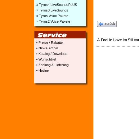
» Tyros4 LiveSoundsPLUS
» Tyros3 LiveSounds
» Tyros Voice Pakete
» Tyros2 Voice Pakete
zurück
A Fool In Love
im Stil v
» Preise / Rabatte
» News-Archiv
» Katalog / Download
» Wunschtitel
» Zahlung & Lieferung
» Hotline