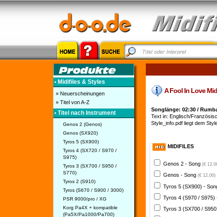
• Midifiles & Styles
A Fool In Love Mid
» Neuerscheinungen
» Titel von A-Z
Songlänge: 02:30 / Rumb
• Titel nach Instrument
Text in: Englisch/Französisc
Style_info.pdf liegt dem Style
Genos 2 (Genos)
Genos (SX920)
Tyros 5 (SX900)
MIDIFILES
Tyros 4 (SX720 / S970 /
S975)
Genos 2 - Song
(€ 12,0
Tyros 3 (SX700 / S950 /
S770)
Genos - Song
(€ 12,00)
Tyros 2 (S910)
Tyros 5 (SX900) - So
Tyros (S670 / S900 / 3000)
Tyros 4 (S970 / S975)
PSR 9000/pro / XG
Korg Pa4X + kompatible
Tyros 3 (SX700 / S950
(Pa5X/Pa1000/Pa700)