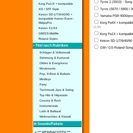
Tyros 2 (S910) - Song
Korg Pa1/X + kompatible
Tyros (S670 / S900 / 
XG / SFF Style
Ketron SD-1/7/9/40/90 +
Yamaha PSR-9000/pro
kompatible Ketron Event -
Korg Pa4X + kompatib
MidjayPro
12,00)
Ketron X1/X4
GM/GS-Midifile
Korg Pa1X + kompatib
Roland Styles
Ketron SD-1/7/9/40/90
• Titel nach Rubriken
GM-/ GS-Roland-Son
Schlager & Volksmusik
Stimmung & Karneval
Oldies & Evergreens
Movietracks
Pop, 8-Beat & Ballads
Medleys
Party
Tischmusik Jazz & Swing
Top Hits & Hitparade
Country & Rock
Instrumentals
Latin & Ballsaal
Weihnachten & Klassik
Sounds/Pakete
» *** WEIHNACHTEN ***