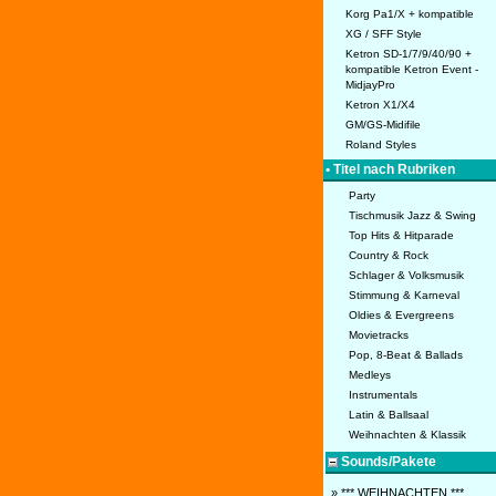
Korg Pa1/X + kompatible
XG / SFF Style
Ketron SD-1/7/9/40/90 +
kompatible Ketron Event -
MidjayPro
Ketron X1/X4
GM/GS-Midifile
Roland Styles
• Titel nach Rubriken
Party
Tischmusik Jazz & Swing
Top Hits & Hitparade
Country & Rock
Schlager & Volksmusik
Stimmung & Karneval
Oldies & Evergreens
Movietracks
Pop, 8-Beat & Ballads
Medleys
Instrumentals
Latin & Ballsaal
Weihnachten & Klassik
Sounds/Pakete
» *** WEIHNACHTEN ***