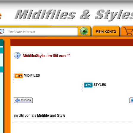
Midifile/Style - im Stil von ""
MIDIFILES
STYLES
zurück
im Stil von
als
Midifile
und
Style