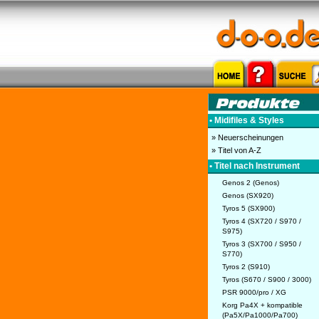
• Midifiles & Styles
» Neuerscheinungen
» Titel von A-Z
• Titel nach Instrument
Genos 2 (Genos)
Genos (SX920)
Tyros 5 (SX900)
Tyros 4 (SX720 / S970 /
S975)
Tyros 3 (SX700 / S950 /
S770)
Tyros 2 (S910)
Tyros (S670 / S900 / 3000)
PSR 9000/pro / XG
Korg Pa4X + kompatible
(Pa5X/Pa1000/Pa700)