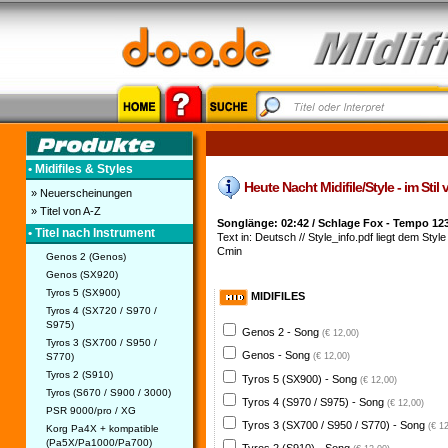
• Midifiles & Styles
Heute Nacht Midifile/Style - im Stil
» Neuerscheinungen
» Titel von A-Z
Songlänge: 02:42 / Schlage Fox - Tempo 12
• Titel nach Instrument
Text in: Deutsch // Style_info.pdf liegt dem Style 
Cmin
Genos 2 (Genos)
Genos (SX920)
Tyros 5 (SX900)
MIDIFILES
Tyros 4 (SX720 / S970 /
S975)
Genos 2 - Song
(€ 12,00)
Tyros 3 (SX700 / S950 /
Genos - Song
S770)
(€ 12,00)
Tyros 2 (S910)
Tyros 5 (SX900) - Song
(€ 12,00)
Tyros (S670 / S900 / 3000)
Tyros 4 (S970 / S975) - Song
(€ 12,00)
PSR 9000/pro / XG
Tyros 3 (SX700 / S950 / S770) - Song
(€ 1
Korg Pa4X + kompatible
(Pa5X/Pa1000/Pa700)