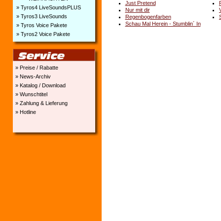
Just Pretend
» Tyros4 LiveSoundsPLUS
Nur mit dir
» Tyros3 LiveSounds
Regenbogenfarben
Schau Mal Herein - Stumblin´ In
» Tyros Voice Pakete
» Tyros2 Voice Pakete
» Preise / Rabatte
» News-Archiv
» Katalog / Download
» Wunschtitel
» Zahlung & Lieferung
» Hotline