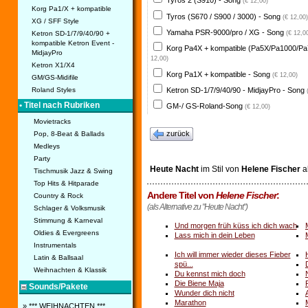
Tyros 2 (S910) - Song
(€ 12,00)
Korg Pa1/X + kompatible
Tyros (S670 / S900 / 3000) - Song
(€ 12,00)
XG / SFF Style
Yamaha PSR-9000/pro / XG - Song
Ketron SD-1/7/9/40/90 +
(€ 12,0
kompatible Ketron Event -
Korg Pa4X + kompatible (Pa5X/Pa1000/Pa
MidjayPro
12,00)
Ketron X1/X4
Korg Pa1X + kompatible - Song
(€ 12,00)
GM/GS-Midifile
Ketron SD-1/7/9/40/90 - MidjayPro - Song
Roland Styles
• Titel nach Rubriken
GM-/ GS-Roland-Song
(€ 12,00)
Movietracks
zurück
Pop, 8-Beat & Ballads
Medleys
Party
Heute Nacht
im Stil von
Helene Fischer
a
Tischmusik Jazz & Swing
Top Hits & Hitparade
Andere Titel von
Helene Fischer
:
Country & Rock
(als Alternative zu "Heute Nacht")
Schlager & Volksmusik
Stimmung & Karneval
Und morgen früh küss ich dich wach
Oldies & Evergreens
Lass mich in dein Leben
Instrumentals
Ich will immer wieder dieses Fieber
Latin & Ballsaal
spü...
Weihnachten & Klassik
Du kennst mich doch
Die Biene Maja
Sounds/Pakete
Wunder dich nicht
Marathon
» *** WEIHNACHTEN ***